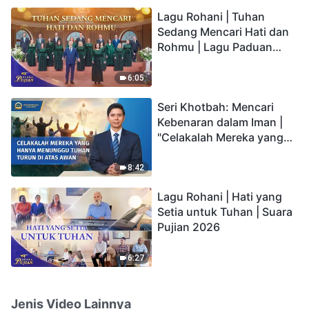
hidup yang kekal"?
Lagu Rohani | Tuhan
Sedang Mencari Hati dan
Rohmu | Lagu Paduan
Suara Gereja | Suara
Pujian 2026
6:05
Seri Khotbah: Mencari
Kebenaran dalam Iman |
"Celakalah Mereka yang
Hanya Menunggu Tuhan
Turun di Atas Awan"
8:42
Lagu Rohani | Hati yang
Setia untuk Tuhan | Suara
Pujian 2026
6:27
Jenis Video Lainnya