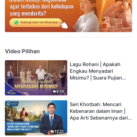
Video Pilihan
Lagu Rohani | Apakah
Engkau Menyadari
Misimu? | Suara Pujian
2026
6:10
Seri Khotbah: Mencari
Kebenaran dalam Iman |
Apa Arti Sebenarnya dari
"Barang siapa percaya
kepada Anak memiliki
12:21