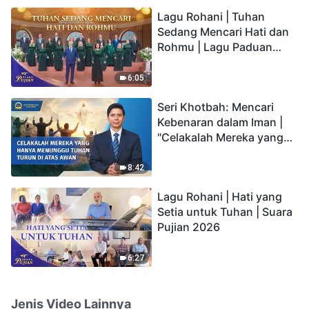
hidup yang kekal"?
Lagu Rohani | Tuhan
Sedang Mencari Hati dan
Rohmu | Lagu Paduan
Suara Gereja | Suara
Pujian 2026
6:05
Seri Khotbah: Mencari
Kebenaran dalam Iman |
"Celakalah Mereka yang
Hanya Menunggu Tuhan
Turun di Atas Awan"
8:42
Lagu Rohani | Hati yang
Setia untuk Tuhan | Suara
Pujian 2026
6:27
Jenis Video Lainnya