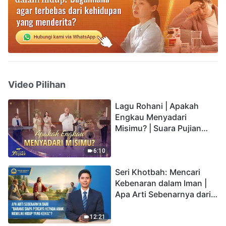
Video Pilihan
Lagu Rohani | Apakah
Engkau Menyadari
Misimu? | Suara Pujian
2026
6:10
Seri Khotbah: Mencari
Kebenaran dalam Iman |
Apa Arti Sebenarnya dari
"Barang siapa percaya
kepada Anak memiliki
12:21