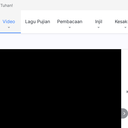
Tuhan!
Video
Lagu Pujian
Pembacaan
Injil
Kesak