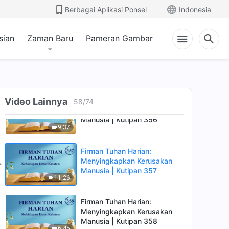
Menyingkapkan Kerusakan
Berbagai Aplikasi Ponsel
Indonesia
Manusia | Kutipan 354
6:28
sian
Zaman Baru
Pameran Gambar
Firman Tuhan Harian:
Menyingkapkan Kerusakan
Manusia | Kutipan 355
6:50
Firman Tuhan Harian:
Video Lainnya
58
/
74
Menyingkapkan Kerusakan
Manusia | Kutipan 356
9:37
Firman Tuhan Harian:
Menyingkapkan Kerusakan
Manusia | Kutipan 357
11:26
Firman Tuhan Harian:
Menyingkapkan Kerusakan
Manusia | Kutipan 358
6:45