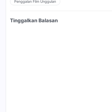
Penggalan Film Unggulan
hanya ada jurang pemisah yang tak terjembatani. Keti
yang mampu membalikkan kecenderungan semacam i
memahami betapa menyedihkannya hubungan semaca
Tinggalkan Balasan
diri dalam kegembiraan semata-mata karena diberka
dan memalukannya hubungan dengan Tuhan yang sem