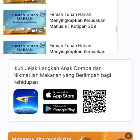
Firman Tuhan Harian:
Menyingkapkan Kerusakan
Manusia | Kutipan 359
5:42
Firman Tuhan Harian:
Menyingkapkan Kerusakan
Manusia | Kutipan 360
5:10
Ikuti Jejak Langkah Anak Domba dan
Nikmatilah Makanan yang Berlimpah bagi
Firman Tuhan Harian:
Kehidupan
Menyingkapkan Kerusakan
Manusia | Kutipan 361
6:58
Firman Tuhan Harian:
Menyingkapkan Kerusakan
Manusia | Kutipan 362
4:10
Firman Tuhan Harian: