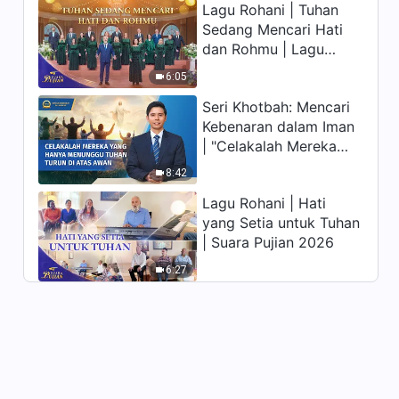
Lagu Rohani | Tuhan
memiliki hidup yang
Sedang Mencari Hati
kekal"?
Firman Tuhan Harian:
dan Rohmu | Lagu
Menyingkapkan Kerusakan
Paduan Suara Gereja |
Manusia | Kutipan 368
6:05
Suara Pujian 2026
4:47
Seri Khotbah: Mencari
Kebenaran dalam Iman
Firman Tuhan Harian:
| "Celakalah Mereka
Menyingkapkan Kerusakan
Manusia | Kutipan 369
yang Hanya Menunggu
8:42
4:21
Tuhan Turun di Atas
Lagu Rohani | Hati
Awan"
yang Setia untuk Tuhan
| Suara Pujian 2026
6:27