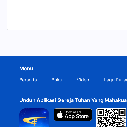
Menu
Beranda
Buku
Video
Lagu Pujia
Unduh Aplikasi Gereja Tuhan Yang Mahakua