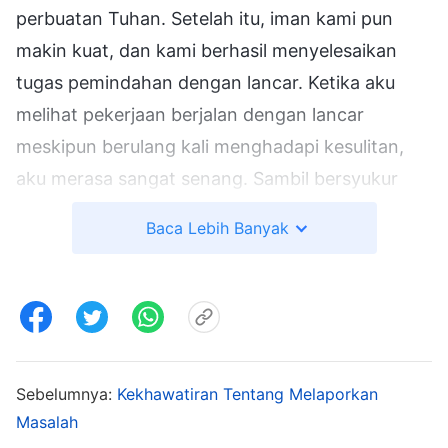
perbuatan Tuhan. Setelah itu, iman kami pun
makin kuat, dan kami berhasil menyelesaikan
tugas pemindahan dengan lancar. Ketika aku
melihat pekerjaan berjalan dengan lancar
meskipun berulang kali menghadapi kesulitan,
aku merasa sangat senang. Sambil bersyukur
kepada Tuhan, aku juga mulai menghitung-
Baca Lebih Banyak
hitung kontribusiku sendiri. Aku percaya bahwa
meskipun hasil ini memang dicapai melalui
pekerjaan Tuhan, semuanya juga tidak akan
berhasil tanpa upaya dan kerja samaku. Walau
aku belum lama
percaya kepada Tuhan
,
Sebelumnya:
Kekhawatiran Tentang Melaporkan
kenyataan bahwa pekerjaan ini telah
Masalah
membuahkan hasil seperti itu membuktikan