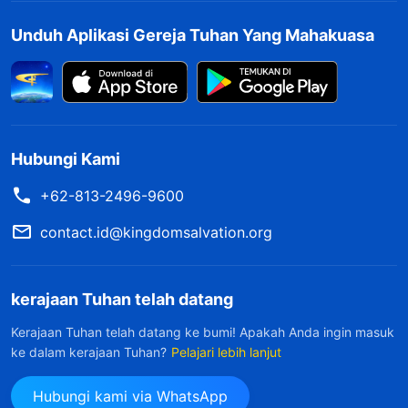
mungkin aku bisa menjadi pengkhotbah?"
Unduh Aplikasi Gereja Tuhan Yang Mahakuasa
Namun, aku tetap bersikap tenang dan
bersekutu dengan saudari itu, "Tuhan tidak
membeda-bedakan orang dan asalkan kamu
mencari-Nya, Dia akan membimbingmu. Kita
tidak boleh hanya mengucapkan slogan tanpa
Hubungi Kami
menerapkannya!" Karena aku terlalu fokus untuk
+62-813-2496-9600
memamerkan diri, dan aku tidak
contact.id@kingdomsalvation.org
mempersekutukan maksud Tuhan atau jalan
penerapan yang harus diambil dalam
kerajaan Tuhan telah datang
menghadapi kesulitan yang dialami saudara-
saudari. Setelah pertemuan itu, mereka tetap
Kerajaan Tuhan telah datang ke bumi! Apakah Anda ingin masuk
ke dalam kerajaan Tuhan?
Pelajari lebih lanjut
tidak tahu bagaimana menerapkan firman
Tuhan.
Hubungi kami via WhatsApp