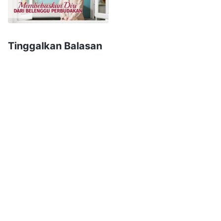
kesulitan-kesulitanku agar kamu bisa melihat
bahwa aku memiliki kenyataan kebenaran dan
tahu bagaimana mengalami berbagai hal yang
Tinggalkan Balasan
kuhadapi." Lalu, aku mulai menceritakan
bagaimana, ketika pertama kali menerima
tugasku dan menghadapi berbagai kesulitan, aku
memandang kepada Tuhan, mengandalkan-Nya,
dan bagaimana Dia membimbingku. Aku
menjelaskan segalanya dari awal hingga akhir,
karena takut bahwa ada detail yang terlewat.
Saat menceritakan semua itu, aku sengaja
menyamarkan sisi negatif dan kelemahanku
selama masa-masa sulit tersebut. Aku tidak ingin
saudara-saudari melihat bahwa aku memiliki