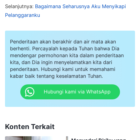
bahwa aku memiliki kenyataan kebenaran, kalau
Selanjutnya:
Bagaimana Seharusnya Aku Menyikapi
Pelanggaranku
tidak, bagaimana mungkin tugas yang begitu
sulit bisa dicapai dengan begitu berhasil? Makin
aku berpikir seperti itu, makin aku merasa bahwa
Penderitaan akan berakhir dan air mata akan
kontribusiku sangat besar dan aku adalah talenta
berhenti. Percayalah kepada Tuhan bahwa Dia
mendengar permohonan kita dalam penderitaan
yang langka. Terutama ketika pemimpin memuji
kita, dan Dia ingin menyelamatkan kita dari
kemampuan kerja kami, aku menjadi makin yakin
penderitaan. Hubungi kami untuk memahami
bahwa aku memiliki kenyataan kebenaran, dan
kabar baik tentang keselamatan Tuhan.
tidak ada seorang pun di gereja yang sebagus
Hubungi kami via WhatsApp
aku. Sejak itu, aku berjalan dengan kepala tegak,
dan setiap kali ada kesempatan, aku akan
menceritakan pengalamanku dan
menyampaikannya kepada semua orang dengan
Konten Terkait
sangat rinci, berharap saudara-saudari tahu