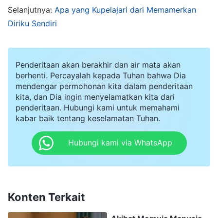
membicarakan kelebihan Su Jing, Chen Ping
Selanjutnya:
Apa yang Kupelajari dari Memamerkan
tampak tidak senang dan tidak mau
Diriku Sendiri
mendengarkan. Akhirnya, dengan nada enggan
dia berkata, "Mungkin aku bersikap bias
Penderitaan akan berakhir dan air mata akan
terhadap Su Jing." Setelah itu, Chen Ping tidak
berhenti. Percayalah kepada Tuhan bahwa Dia
pernah membicarakan hal itu lagi denganku. Aku
mendengar permohonan kita dalam penderitaan
kita, dan Dia ingin menyelamatkan kita dari
merasa bahwa Chen Ping bersikap bias terhadap
penderitaan. Hubungi kami untuk memahami
Su Jing, dan kelihatannya dia menghakimi Su
kabar baik tentang keselamatan Tuhan.
Jing dari belakang ketika menyampaikan hal-hal
Hubungi kami via WhatsApp
tadi kepadaku. Dia mencoba menebar
perpecahan. Kupikir, "Apa aku harus melaporkan
ini ke pemimpin tingkat atas agar bisa
diselesaikan? Jika tidak, kerja sama yang tidak
Konten Terkait
harmonis di antara mereka akan memengaruhi