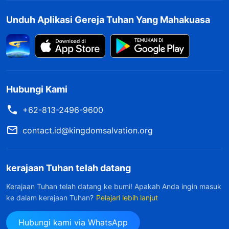
dan menimbulkan kekacauan. Aku membaca
Unduh Aplikasi Gereja Tuhan Yang Mahakuasa
sebuah bagian dari
firman Tuhan
: "
Fenomena
seseorang yang dikutuk, dilabeli, dan disiksa
secara sewenang-wenang sering terjadi di
setiap gereja. Sebagai contoh, ada orang-orang
Hubungi Kami
yang berprasangka buruk terhadap pemimpin
+62-813-2496-9600
atau pekerja tertentu dan, agar dapat membalas
dendam, mengomentari mereka di belakang
contact.id@kingdomsalvation.org
mereka, menyingkapkan dan menelaah mereka
dengan kedok mempersekutukan kebenaran.
kerajaan Tuhan telah datang
Niat dan tujuan di balik tindakan tersebut salah.
Kerajaan Tuhan telah datang ke bumi! Apakah Anda ingin masuk
Jika orang benar-benar mempersekutukan
ke dalam kerajaan Tuhan?
Pelajari lebih lanjut
kebenaran untuk memberi kesaksian tentang
Hubungi kami via WhatsApp
Tuhan dan memberi manfaat bagi orang lain,