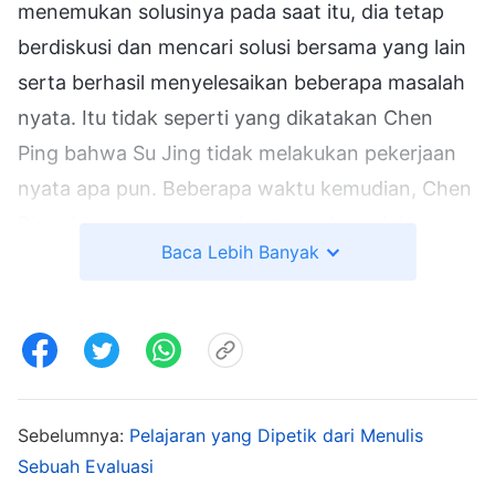
menemukan solusinya pada saat itu, dia tetap
berdiskusi dan mencari solusi bersama yang lain
serta berhasil menyelesaikan beberapa masalah
nyata. Itu tidak seperti yang dikatakan Chen
Ping bahwa Su Jing tidak melakukan pekerjaan
nyata apa pun. Beberapa waktu kemudian, Chen
Ping dengan ragu-ragu bertanya kepadaku,
Baca Lebih Banyak
"Pandanganku mungkin tidak sepenuhnya tepat.
Kamu sudah cukup lama mengenal Su Jing, jadi
seharusnya kamu mengenalnya lebih baik.
Bagaimana menurutmu?" Jadi, aku menyebutkan
kelebihan dan kelemahan Su Jing. Saat aku
menyebutkan kelemahan Su Jing, Chen Ping
Sebelumnya:
Pelajaran yang Dipetik dari Menulis
Sebuah Evaluasi
terlihat sangat senang, tetapi saat aku