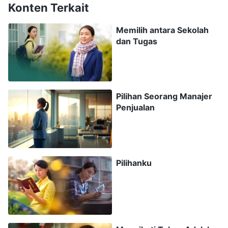
Konten Terkait
selalu hanya tersenyum tipis padaku, dan
terkadang hanya berkata singkat, "Ya, tentu."
Memilih antara Sekolah
dan Tugas
Saat melihat sikapnya yang acuh tak acuh
terhadap kepercayaan kepada Tuhan, aku
merasa sedikit kecewa, tetapi karena dia tidak
menentang imanku, aku tidak terlalu
Pilihan Seorang Manajer
Penjualan
memikirkannya.
Saat itu, setiap kali aku kembali dari pertemuan,
aku merasa sangat puas, sedangkan setiap kali
Pilihanku
aku pergi keluar dengan pacarku untuk makan,
minum, dan bersenang-senang, meskipun dari
luar kelihatannya aku bahagia, setelah
memuaskan daging, hatiku akan terasa sangat