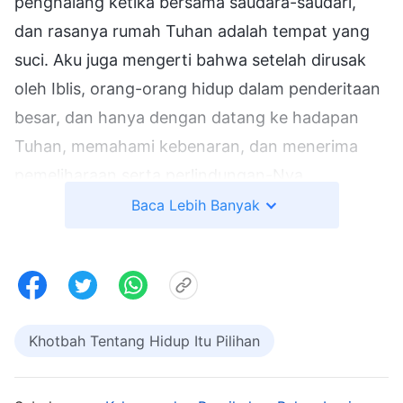
penghalang ketika bersama saudara-saudari,
dan rasanya rumah Tuhan adalah tempat yang
suci. Aku juga mengerti bahwa setelah dirusak
oleh Iblis, orang-orang hidup dalam penderitaan
besar, dan hanya dengan datang ke hadapan
Tuhan, memahami kebenaran, dan menerima
pemeliharaan serta perlindungan-Nya,
seseorang dapat lepas dari penderitaan dan
Baca Lebih Banyak
memiliki kedamaian serta ketenangan sejati.
Kemudian, aku melakukan yang terbaik untuk
melaksanakan tugasku. Di sekolah, aku akan
secara aktif mendukung teman sekelas yang
Khotbah Tentang Hidup Itu Pilihan
tidak menghadiri pertemuan secara teratur,
memberikan persekutuan dan bantuan sebaik