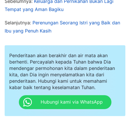
kemampuanku. Saat melihat saudari-saudari
Sebelumnya:
Keluarga dan Pernikahan Bukan Lagi
Tempat yang Aman Bagiku
memahami maksud Tuhan dan dapat berkumpul
secara teratur, aku merasa sangat senang dan
Selanjutnya:
Perenungan Seorang Istri yang Baik dan
berpikir bahwa ini adalah hal yang bermakna.
Ibu yang Penuh Kasih
Aku berpikir tentang bagaimana pacarku belum
datang ke hadapan Tuhan, jadi aku ingin segera
Penderitaan akan berakhir dan air mata akan
berhenti. Percayalah kepada Tuhan bahwa Dia
membagikan Injil kepadanya agar dia juga dapat
mendengar permohonan kita dalam penderitaan
menerima
keselamatan
Tuhan di akhir zaman.
kita, dan Dia ingin menyelamatkan kita dari
penderitaan. Hubungi kami untuk memahami
Jika dia juga percaya kepada Tuhan, kami bisa
kabar baik tentang keselamatan Tuhan.
mengikuti Tuhan dan melaksanakan tugas kami
bersama setelah lulus. Memiliki tujuan dan
Hubungi kami via WhatsApp
pengejaran yang sama pasti akan membuat kami
sangat bahagia. Namun, setiap kali aku berbicara
dengannya tentang percaya kepada Tuhan, dia