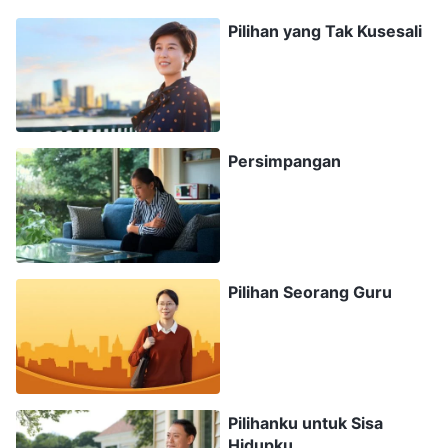
manusia, kesempatan untuk mengalami
Pilihan yang Tak Kusesali
kehidupan manusia dan perjalanan melalui
dunia manusia; jiwa ini juga memperoleh
kesempatan untuk mengalami kedaulatan Sang
Pencipta, untuk mulai mengenal keajaiban
Persimpangan
ciptaan dari Sang Pencipta, dan terlebih dari itu,
kesempatan untuk mulai mengenal dan
menyerahkan diri pada otoritas Sang Pencipta.
Namun, sebagian besar orang tidak benar-benar
memanfaatkan kesempatan yang langka dan
Pilihan Seorang Guru
cepat berlalu ini. Orang menghabiskan energi
seumur hidup untuk berjuang melawan nasib,
menghabiskan seluruh waktu mereka dengan
sibuk berusaha menafkahi keluarga dan
Pilihanku untuk Sisa
Hidupku