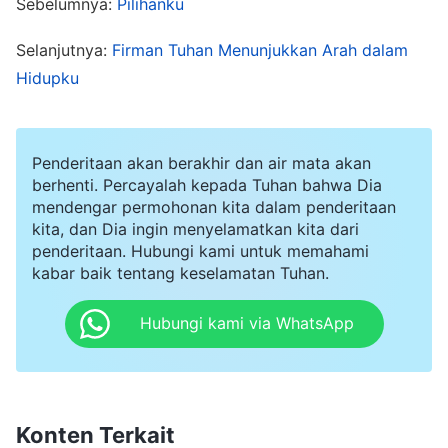
Sebelumnya:
Pilihanku
arah ketika menyusuri jalan di kampus, dan
mengamati mahasiswa lain bekerja keras
Selanjutnya:
Firman Tuhan Menunjukkan Arah dalam
semalaman untuk mendapat nilai yang bagus.
Hidupku
Aku berpikir, "Haruskah aku memilih untuk
mengejar prestasi akademis dan masa depan
Penderitaan akan berakhir dan air mata akan
yang baik seperti kebanyakan teman aku, atau
berhenti. Percayalah kepada Tuhan bahwa Dia
mengikuti Tuhan dan melaksanakan tugas?"
mendengar permohonan kita dalam penderitaan
kita, dan Dia ingin menyelamatkan kita dari
penderitaan. Hubungi kami untuk memahami
Belakangan, aku menjumpai beberapa cuplikan
kabar baik tentang keselamatan Tuhan.
firman Tuhan berikut ini: "
Karena kedaulatan dan
penentuan Sang Pencipta dari sejak semula,
Hubungi kami via WhatsApp
jiwa kesepian yang awalnya tidak memiliki apa
pun memperoleh orang tua dan keluarga,
kesempatan menjadi anggota dari umat
Konten Terkait