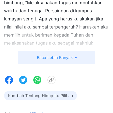
bimbang, "Melaksanakan tugas membutuhkan
waktu dan tenaga. Persaingan di kampus
lumayan sengit. Apa yang harus kulakukan jika
nilai-nilai aku sampai terpengaruh? Haruskah aku
memilih untuk beriman kepada Tuhan dan
melaksanakan tugas aku sebagai makhluk
ciptaan atau memanfaatkan waktuku untuk
Baca Lebih Banyak
belajar dan mendapat nilai bagus serta
memastikan masa depan yang baik serta pujian
dan penghormatan dari orang lain?" Aku tidak
tahu jalan mana yang harus aku pilih. Jadi, aku
katakan kepada saudari itu bahwa aku akan
Khotbah Tentang Hidup Itu Pilihan
mempertimbangkannya. Selama beberapa
malam setelahnya, aku sering merasa kehilangan