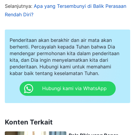
Selanjutnya:
Apa yang Tersembunyi di Balik Perasaan
pertemuan, aku hanya akan memahami keadaan
Rendah Diri?
batin orang-orang saat itu, mengamati apakah
mereka memikul beban dalam tugas mereka atau
hanya bersikap asal-asalan. Mengenai masalah
Penderitaan akan berakhir dan air mata akan
berhenti. Percayalah kepada Tuhan bahwa Dia
dan kesulitan yang berkaitan dengan produksi
mendengar permohonan kita dalam penderitaan
video mereka, aku tidak mau repot-repot
kita, dan Dia ingin menyelamatkan kita dari
penderitaan. Hubungi kami untuk memahami
menjelaskan secara rinci kepada mereka, karena
kabar baik tentang keselamatan Tuhan.
kupikir pemimpin kelompok dapat menanganinya
dan lebih baik aku membiarkan orang-orang
Hubungi kami via WhatsApp
yang memiliki keterampilan teknis yang sesuai
menyelesaikan masalah tersebut. Dengan
demikian, aku juga tidak akan terlihat tidak
Konten Terkait
berguna jika aku tidak mampu menyelesaikan
masalah mereka. Untuk memberikan kesan