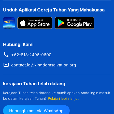
kegagalanku?" Selama waktu itu, aku membaca
Unduh Aplikasi Gereja Tuhan Yang Mahakuasa
cukup banyak kebenaran tentang mengenali
pemimpin-pemimpin palsu, dan melihat bahwa
hampir semua perilaku para pemimpin palsu
yang telah gagal melaksanakan pekerjaan nyata
Hubungi Kami
yang ditelaah Tuhan adalah hal-hal yang telah
kulakukan sendiri. Rasanya seolah-olah Tuhan
+62-813-2496-9600
sedang menyingkapkanku secara langsung. Hal
contact.id@kingdomsalvation.org
ini khususnya benar pada bagian berikut ini:
"
Salah satu ciri para pemimpin palsu adalah
kerajaan Tuhan telah datang
ketidakmampuan mereka untuk menjelaskan
Kerajaan Tuhan telah datang ke bumi! Apakah Anda ingin masuk
atau mengklarifikasi secara menyeluruh
ke dalam kerajaan Tuhan?
Pelajari lebih lanjut
masalah apa pun yang berkaitan dengan
Hubungi kami via WhatsApp
prinsip-prinsip kebenaran. Jika orang mencari