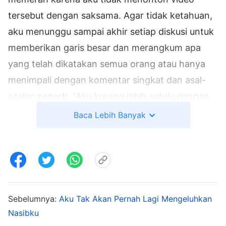
tersebut dengan saksama. Agar tidak ketahuan,
aku menunggu sampai akhir setiap diskusi untuk
memberikan garis besar dan merangkum apa
yang telah dikatakan semua orang atau hanya
menimpali dengan komentar singkat dan asal-
asalan seperti, "Aku kurang lebih setuju dengan
semua yang telah dikatakan, tidak ada lagi yang
Baca Lebih Banyak
perlu kutambahkan." Aku hampir tidak
mengatakan apa pun sepanjang pertemuan dan
aku merasa sangat malu dan menderita. Aku
bahkan merasa tidak perlu berada di sana.
Setelah itu, aku mulai makin menghindari aspek
Sebelumnya:
Aku Tak Akan Pernah Lagi Mengeluhkan
teknis dari pekerjaan ini dan jarang memeriksa
Nasibku
pekerjaan pemimpin kelompok. Selama