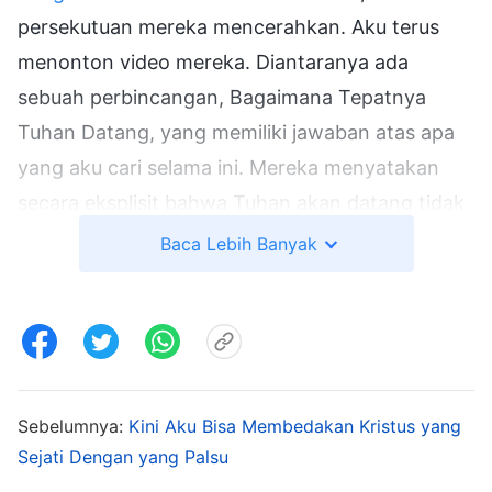
persekutuan mereka mencerahkan. Aku terus
menonton video mereka. Diantaranya ada
sebuah perbincangan, Bagaimana Tepatnya
Tuhan Datang, yang memiliki jawaban atas apa
yang aku cari selama ini. Mereka menyatakan
secara eksplisit bahwa Tuhan akan datang tidak
hanya dengan datang di atas awan. Mereka
Baca Lebih Banyak
mengacu pada nubuatan Alkitab ini: "
Lihatlah,
Aku datang bagaikan pencuri
"
.
(Wahyu 16:15)
"
Dan pada tengah malam terdengar teriakan,
'Lihat, mempelai laki-laki datang; keluarlah
menyambutnya'
"
. "
Lihatlah, Aku
(Matius 25:6)
Sebelumnya:
Kini Aku Bisa Membedakan Kristus yang
berdiri di pintu dan mengetuk: kalau ada orang
Sejati Dengan yang Palsu
yang mendengar suara-Ku dan membuka pintu