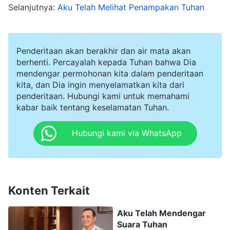
Selanjutnya:
Aku Telah Melihat Penampakan Tuhan
itu, Aku akan datang masuk kepadanya, dan
bersantap dengannya, dia bersama-Ku
"
(Wahyu
. Mereka bicara tentang bagaimana ada dua
3:20)
Penderitaan akan berakhir dan air mata akan
jenis nubuatan, tentang Tuhan datang secara
berhenti. Percayalah kepada Tuhan bahwa Dia
mendengar permohonan kita dalam penderitaan
terbuka di atas awan, dan tentang Dia datang
kita, dan Dia ingin menyelamatkan kita dari
secara diam-diam, bagaikan pencuri. Tetapi
penderitaan. Hubungi kami untuk memahami
kabar baik tentang keselamatan Tuhan.
mereka tidak bertentangan karena mereka
takkan digenapi di saat yang bersamaan. Tuhan
Hubungi kami via WhatsApp
lebih dulu datang secara diam-diam baru
kemudian datang secara terbuka di atas awan.
Mereka juga bilang kedatangan-Nya secara
Konten Terkait
diam-diam berarti bahwa ketika Dia datang
kembali, dia berinkarnasi sebagai Anak Manusia
Aku Telah Mendengar
Suara Tuhan
dan datang ke bumi, yang benar-benar