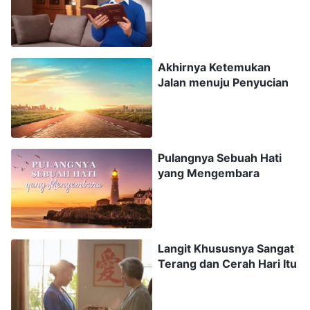
menggenapi Lukas 17:24-25: "
Karena sama
seperti kilat yang memancar dari satu bagian di
bawah langit, bersinar sampai ke bagian lain di
Akhirnya Ketemukan
Jalan menuju Penyucian
bawah langit; demikian juga Anak Manusia saat
hari kedatangan-Nya tiba. Tetapi pertama-tama
Dia harus mengalami berbagai penderitaan dan
ditolak oleh generasi ini.
" "Anak Manusia" berarti
Pulangnya Sebuah Hati
Dia lahir sebagai manusia dan Dia memiliki
yang Mengembara
kemanusiaan yang normal dan bisa melakukan
aktivitas manusia apa pun. Jika Dia datang
sebagai roh, maka jelas kita tak bisa menyebut-
Langit Khususnya Sangat
Nya Anak Manusia. Karena itu nubuat Tuhan
Terang dan Cerah Hari Itu
Yesus akan penampakan dan kedatangan-Nya
sebagai Anak Manusia berarti Dia akan kembali