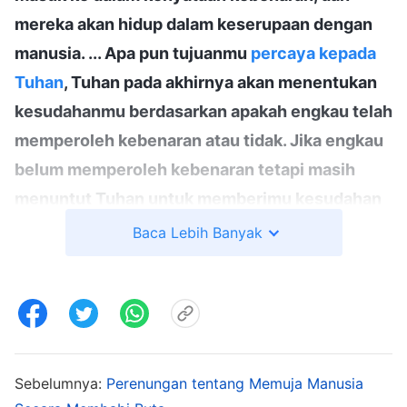
mereka akan hidup dalam keserupaan dengan
manusia. ... Apa pun tujuanmu
percaya kepada
Tuhan
, Tuhan pada akhirnya akan menentukan
kesudahanmu berdasarkan apakah engkau telah
memperoleh kebenaran atau tidak. Jika engkau
belum memperoleh kebenaran tetapi masih
menuntut Tuhan untuk memberimu kesudahan
yang baik, apakah itu dapat dibenarkan? Itu
Baca Lebih Banyak
tidak dapat dibenarkan, sebanyak apa pun
pembenaran atau alasan yang kauberikan.
Ketika Tuhan menentukan kesudahan manusia,
Dia tidak berunding dengan mereka. Dengan
cara apa pun engkau berdebat atau membela
Sebelumnya:
Perenungan tentang Memuja Manusia
diri, itu tidak akan ada gunanya—Tuhan akan