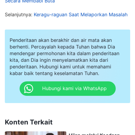
Secara Membabi Buta
mengabaikanmu. Sekalipun engkau pergi ke
Selanjutnya:
Keragu-raguan Saat Melaporkan Masalah
tingkat yang ketiga dari surga untuk mengadu,
itu tidak akan ada gunanya. Kegagalanmu untuk
mengejar kebenaran adalah masalahmu sendiri
Penderitaan akan berakhir dan air mata akan
—Tuhan itu adil terhadap semua orang. Jadi,
berhenti. Percayalah kepada Tuhan bahwa Dia
mendengar permohonan kita dalam penderitaan
ketika engkau disingkapkan dan disingkirkan,
kita, dan Dia ingin menyelamatkan kita dari
jangan salah paham atau mengeluh tentang
penderitaan. Hubungi kami untuk memahami
kabar baik tentang keselamatan Tuhan.
Tuhan. Pembenaran atau alasan apa pun yang
kautemukan untuk tidak mengejar kebenaran,
Hubungi kami via WhatsApp
itu tidak akan ada gunanya. Tuhan telah
menyampaikan begitu banyak firman, tetapi
engkau tidak mendengarkan satu pun di
Konten Terkait
antaranya. Tuhan menuntut orang untuk
mencari kebenaran dalam segala keadaan dan