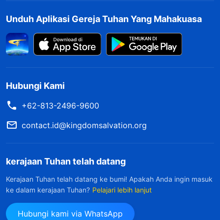
setelah itu engkau dapat memperoleh
Unduh Aplikasi Gereja Tuhan Yang Mahakuasa
keselamatan; tak satu pun dari masalah atau
kesulitanmu, tak satu pun dari pembenaran atau
alasanmu yang dapat dibenarkan—jika engkau
tidak menerima kebenaran, engkau akan binasa
"
Hubungi Kami
(Firman, Jilid 6, Tentang Pengejaran akan Kebenaran,
+62-813-2496-9600
"Apa yang Dimaksud dengan Mengejar Kebenaran
. Firman Tuhan langsung menyadarkanku.
(1)")
contact.id@kingdomsalvation.org
Mengejar kebenaran itu bersifat pribadi dan
sukarela. Aku tidak boleh mencari-cari alasan
kerajaan Tuhan telah datang
dan dalih untuk tidak menulis artikel atau
Kerajaan Tuhan telah datang ke bumi! Apakah Anda ingin masuk
mengejar kebenaran. Setepat apa pun
ke dalam kerajaan Tuhan?
Pelajari lebih lanjut
alasannya, Tuhan tidak peduli. Tuhan ingin kita
Hubungi kami via WhatsApp
mendengarkan firman-Nya dan tunduk pada