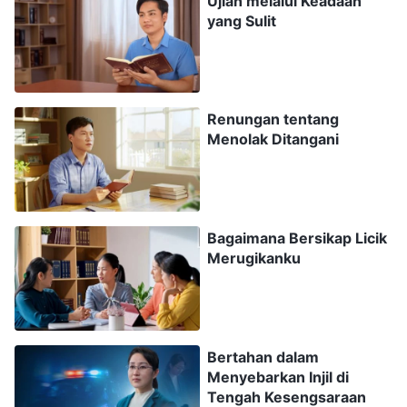
Ujian melalui Keadaan
yang Sulit
dalam setiap hal yang mereka temui, tetapi
engkau sama sekali tidak mendengarkan atau
menerapkannya. Pada akhirnya, kegagalanmu
untuk memperoleh kebenaran dan memperoleh
Renungan tentang
Menolak Ditangani
keselamatan
adalah akibat perbuatanmu
sendiri. Apa pun keadaan yang telah Tuhan atur
untukmu, siapa pun dan peristiwa apa pun yang
kautemui, dan di lingkungan apa pun engkau
Bagaimana Bersikap Licik
berada, engkau harus berdoa kepada Tuhan dan
Merugikanku
mencari kebenaran untuk menghadapinya.
Inilah tepatnya pelajaran yang harus kaupetik
dalam mengejar kebenaran. Jika engkau selalu
Bertahan dalam
mencari pembenaran untuk meloloskan diri,
Menyebarkan Injil di
Tengah Kesengsaraan
menghindar, menolak, atau menentang