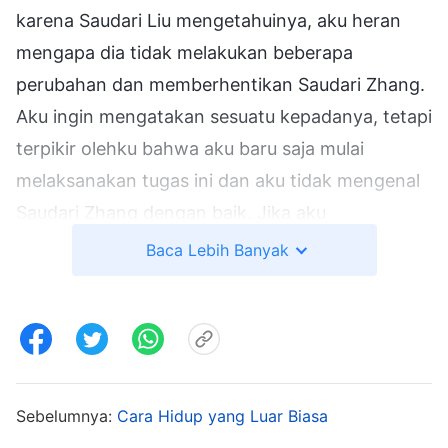
karena Saudari Liu mengetahuinya, aku heran
mengapa dia tidak melakukan beberapa
perubahan dan memberhentikan Saudari Zhang.
Aku ingin mengatakan sesuatu kepadanya, tetapi
terpikir olehku bahwa aku baru saja mulai
melaksanakan tugas ini dan aku tidak mengenal
Saudari Zhang dengan baik. Jika aku
mengatakan sesuatu secara langsung, Saudari
Baca Lebih Banyak
Liu bisa saja mengkritikku karena bersikap
gegabah dan tidak memperlakukan orang lain
dengan penuh kasih. Dengan pemikiran ini di
benakku, aku membagikan pikiranku secara tidak
langsung kepada Saudari Liu, tetapi dia tidak
Sebelumnya:
Cara Hidup yang Luar Biasa
terlalu menanggapinya dan memintaku untuk