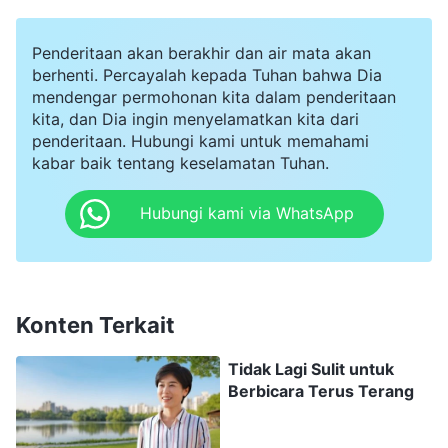
membantu Saudari Zhang dengan kasih. Aku
berpikir, "Saudari Liu pasti mengetahui prinsip
Penderitaan akan berakhir dan air mata akan
berhenti. Percayalah kepada Tuhan bahwa Dia
tentang penggantian pemimpin, jadi jika aku
mendengar permohonan kita dalam penderitaan
kembali menyinggung hal ini, akankah dia
kita, dan Dia ingin menyelamatkan kita dari
penderitaan. Hubungi kami untuk memahami
mengira aku sedang mengatakan dia tidak
kabar baik tentang keselamatan Tuhan.
sedang melakukan pekerjaan yang nyata? Dan
dia pasti akan berpikir aku menimbulkan terlalu
Hubungi kami via WhatsApp
banyak masalah dan aku sulit hidup rukun. Jika
ini menyebabkan konflik di antara kami,
bagaimana kami bisa melakukan tugas kami di
Konten Terkait
masa depan sebagai rekan sekerja?" Pada saat
Tidak Lagi Sulit untuk
itu, aku memutuskan untuk tidak lagi
Berbicara Terus Terang
mengatakan apa pun.