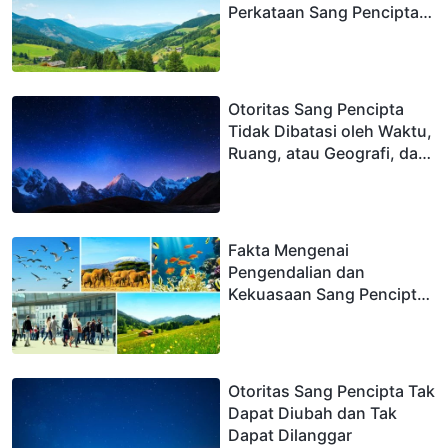
Perkataan Sang Pencipta
adalah Simbol dari
Identitas dan Otoritas Unik
Sang Pencipta
Otoritas Sang Pencipta
Tidak Dibatasi oleh Waktu,
Ruang, atau Geografi, dan
Otoritas Sang Pencipta
Tidak Terukur
Fakta Mengenai
Pengendalian dan
Kekuasaan Sang Pencipta
atas Segala Sesuatu dan
Makhluk Hidup
Menyatakan Keberadaan
Otoritas Sang Pencipta
Otoritas Sang Pencipta Tak
yang Nyata
Dapat Diubah dan Tak
Dapat Dilanggar