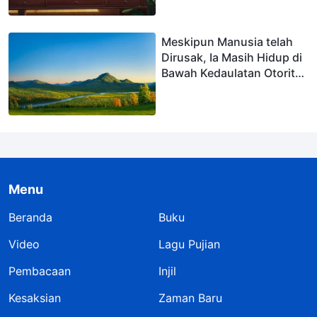
Gagasan tentang
Politeisme
Meskipun Manusia telah
Dirusak, Ia Masih Hidup di
Bawah Kedaulatan Otoritas
Sang Pencipta
Menu
Beranda
Buku
Video
Lagu Pujian
Pembacaan
Injil
Kesaksian
Zaman Baru