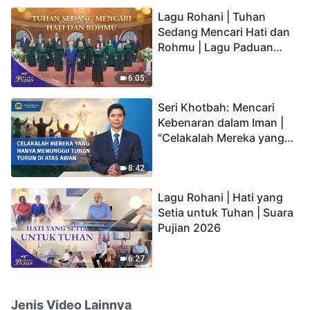
hidup yang kekal"?
Lagu Rohani | Tuhan
Sedang Mencari Hati dan
Rohmu | Lagu Paduan
Suara Gereja | Suara
Pujian 2026
6:05
Seri Khotbah: Mencari
Kebenaran dalam Iman |
"Celakalah Mereka yang
Hanya Menunggu Tuhan
Turun di Atas Awan"
8:42
Lagu Rohani | Hati yang
Setia untuk Tuhan | Suara
Pujian 2026
6:27
Jenis Video Lainnya