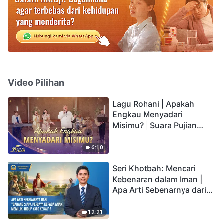
Video Pilihan
Lagu Rohani | Apakah
Engkau Menyadari
Misimu? | Suara Pujian
2026
6:10
Seri Khotbah: Mencari
Kebenaran dalam Iman |
Apa Arti Sebenarnya dari
"Barang siapa percaya
kepada Anak memiliki
12:21