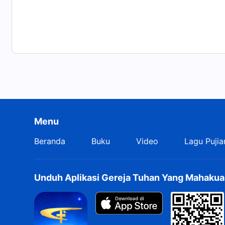
Menu
Beranda
Buku
Video
Lagu Pujia
Unduh Aplikasi Gereja Tuhan Yang Mahakua