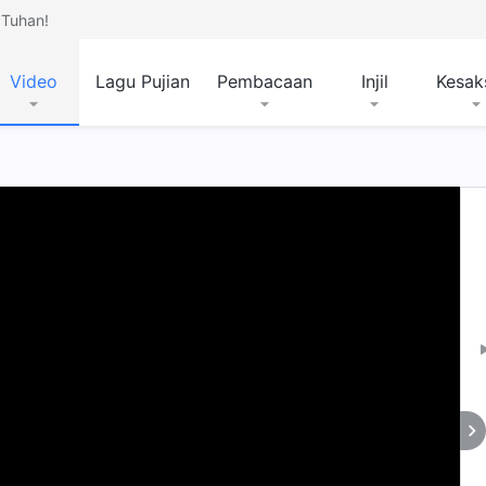
Tuhan!
Video
Lagu Pujian
Pembacaan
Injil
Kesak