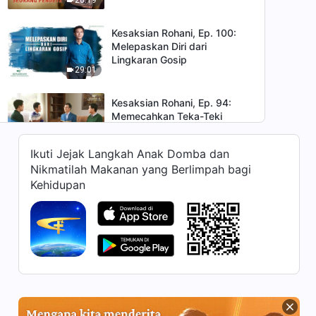
Kesaksian Rohani, Ep. 100:
Melepaskan Diri dari
Lingkaran Gosip
29:01
Kesaksian Rohani, Ep. 94:
Memecahkan Teka-Teki
Tritunggal
42:19
Ikuti Jejak Langkah Anak Domba dan
Nikmatilah Makanan yang Berlimpah bagi
Kesaksian Rohani, Ep. 93: Aku
Kehidupan
Telah Menemukan Jalan
Masuk ke dalam Kerajaan
34:15
Surga
Kesaksian Rohani, Ep. 92:
Hanya Gadis Bijaksana yang
Bisa Menyambut Tuhan
38:11
Kesaksian Rohani, Ep. 91: