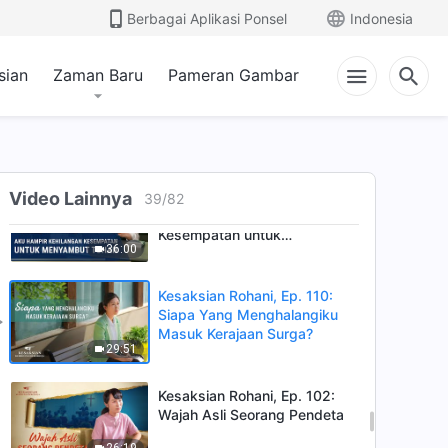
Seorang Pemberontak yang
Berbagai Aplikasi Ponsel
Indonesia
Bertobat (I)
35:50
sian
Zaman Baru
Pameran Gambar
Kesaksian Rohani, Ep. 151:
Pengalaman Membagikan Injil
34:50
Kesaksian Rohani, Ep. 136:
Video Lainnya
39
/
82
Aku Hampir Kehilangan
Kesempatan untuk
36:00
Menyambut Tuhan
Kesaksian Rohani, Ep. 110:
Siapa Yang Menghalangiku
Masuk Kerajaan Surga?
29:51
Kesaksian Rohani, Ep. 102:
Wajah Asli Seorang Pendeta
26:19