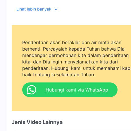
menghalangi dan mengganggunya, dan bahkan bekerj
Lihat lebih banyak
ayah Michael mengancam akan memutus hubungan d
kepercayaannya kepada Tuhan Yang Mahakuasa. Terlib
bersandar kepada Tuhan dan mengandalkan kebenaran
serangan terhadapnya, dan pada akhirnya menjadi seb
Penderitaan akan berakhir dan air mata akan
berhenti. Percayalah kepada Tuhan bahwa Dia
mendengar permohonan kita dalam penderitaan
kita, dan Dia ingin menyelamatkan kita dari
penderitaan. Hubungi kami untuk memahami kab
baik tentang keselamatan Tuhan.
Hubungi kami via WhatsApp
Jenis Video Lainnya