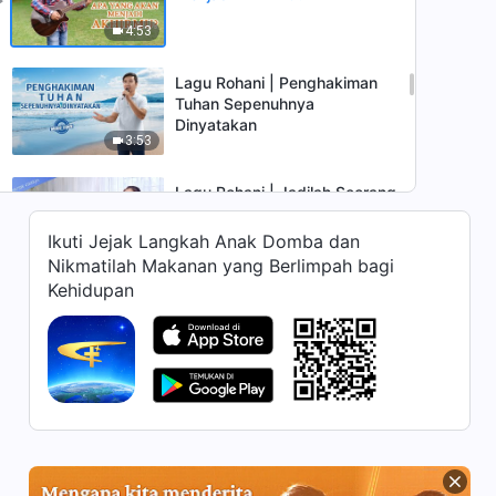
4:53
Lagu Rohani | Penghakiman
Tuhan Sepenuhnya
Dinyatakan
3:53
Lagu Rohani | Jadilah Seorang
yang Menerima Kebenaran
Ikuti Jejak Langkah Anak Domba dan
4:22
Nikmatilah Makanan yang Berlimpah bagi
Kehidupan
Lagu Rohani | Semua yang
Dibawa oleh Karya dan Firman
Tuhan kepada Manusia
4:04
adalah Kehidupan
Lagu Rohani | Watak Tuhan
Agung dan Mulia
5:18