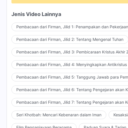
Bukankah kautahu 'kan dihukum atau diberi upah?
Jenis Video Lainnya
Bukankah kautahu Tuhan itu adil?
Pembacaan dari Firman, Jilid 1: Penampakan dan Pekerjaa
S'perti apa tindakan dan hatimu?
Pembacaan dari Firman, Jilid 2: Tentang Mengenal Tuhan
Seb'rapa yang kaulepaskan 'tuk Tuhan?
Pembacaan dari Firman, Jilid 3: Pembicaraan Kristus Akhir
Seb'rapa dalam kausembah Dia?
Pembacaan dari Firman, Jilid 4: Menyingkapkan Antikristus
Bukankah kautahu perilakumu terhadap-Nya?
Pembacaan dari Firman, Jilid 5: Tanggung Jawab para Pem
Kau harusnya yang paling tahu
Pembacaan dari Firman, Jilid 6: Tentang Pengejaran akan 
bagaimana akhirmu.
Tuhan ciptakan manusia dan menciptakanmu juga,
Pembacaan dari Firman, Jilid 7: Tentang Pengejaran akan 
tapi tak serahkan dirimu kepada Iblis,
Seri Khotbah: Mencari Kebenaran dalam Iman
Kesaksi
atau membuatmu berontak,
Film Penganiayaan Beragama
Paduan Suara & Tarian