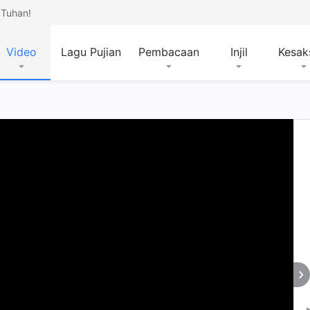
Tuhan!
Video
Lagu Pujian
Pembacaan
Injil
Kesak