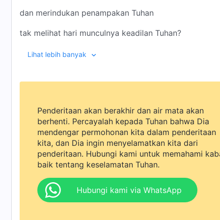
dan merindukan penampakan Tuhan
tak melihat hari munculnya keadilan Tuhan?
Mungkinkah m'reka tak diberi
Lihat lebih banyak
upah akhir untuk kebaikan?
Apa kau berbuat baik
Penderitaan akan berakhir dan air mata akan
atau kau berbuat yang jahat?
berhenti. Percayalah kepada Tuhan bahwa Dia
mendengar permohonan kita dalam penderitaan
Apa kauterima penghakiman
kita, dan Dia ingin menyelamatkan kita dari
dan kar'nanya jadi taat?
penderitaan. Hubungi kami untuk memahami kab
baik tentang keselamatan Tuhan.
Atau kau menerimanya dan kemudian dikutuk?
Hubungi kami via WhatsApp
Sudahkah kauhidup dalam terang di depan Tuhan?
Atau kau sedang hidup di kegelapan alam maut?