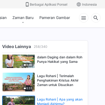
Berbagai Aplikasi Ponsel
Indonesia
Lagu Rohani | Cara Tuhan
Memerintah Atas Segalanya
sian
Zaman Baru
Pameran Gambar
4:44
Lagu Rohani Kristen Terbaru |
"Cara Mencari Jejak Tuhan"
5:06
Video Lainnya
258
/
340
Lagu Rohani | Karya Tuhan
dalam Daging dan dalam Roh
Punya Hakikat yang Sama
6:40
Lagu Rohani | Terimalah
Penghakiman Kristus Akhir
Zaman untuk Disucikan
5:51
Lagu Rohani | Apa yang akan
Menjadi Akhirmu?