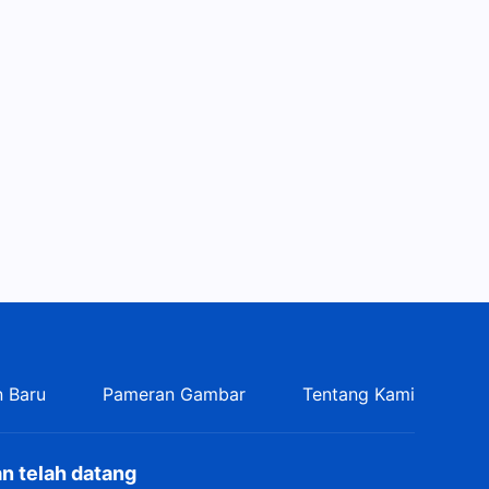
Manusia
3:37
Lagu Rohani | Apa yang
Harus Dikejar Orang yang
Percaya kepada Tuhan
03:59
Lagu Rohani Kristen - Tuhan
Meratapi Masa Depan Umat
Manusia
7:44
Lagu Rohani | Pikullah Lebih
Banyak Beban agar Lebih
Mudah Disempurnakan Tuhan
4:18
 Baru
Pameran Gambar
Tentang Kami
Lagu Rohani Kristen - Status
dan Identitas Diri Tuhan
5:21
n telah datang