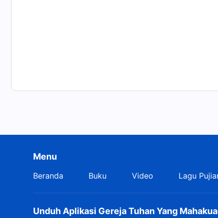
Tuhan taklukkan manusia untuk menyingkapkan
dan s'lamatkan m'reka.
Bukan membuat kau berbuat jahat
dan pimpin menuju kehancuran.
Akhirnya, tidakkah dosamu yang menyebabkan
derita dan tangismu?
S'perti apa tindakan dan hatimu?
Menu
Seb'rapa yang kaulepaskan 'tuk Tuhan?
Beranda
Buku
Video
Lagu Pujia
Seb'rapa dalam kausembah Dia?
Bukankah kautahu perilakumu terhadap-Nya?
Unduh Aplikasi Gereja Tuhan Yang Mahakua
Kau harusnya yang paling tahu