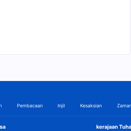
n
Pembacaan
Injil
Kesaksian
Zaman
sa
kerajaan Tuha