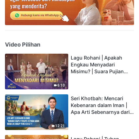
Video Pilihan
Lagu Rohani | Apakah
Engkau Menyadari
Misimu? | Suara Pujian
2026
6:10
Seri Khotbah: Mencari
Kebenaran dalam Iman |
Apa Arti Sebenarnya dari
"Barang siapa percaya
kepada Anak memiliki
12:21
hidup yang kekal"?
Lagu Rohani | Tuhan