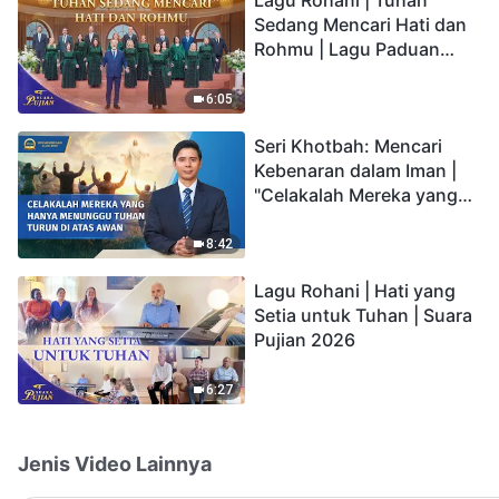
Sedang Mencari Hati dan
Rohmu | Lagu Paduan
Suara Gereja | Suara
Pujian 2026
6:05
Seri Khotbah: Mencari
Kebenaran dalam Iman |
"Celakalah Mereka yang
Hanya Menunggu Tuhan
Turun di Atas Awan"
8:42
Lagu Rohani | Hati yang
Setia untuk Tuhan | Suara
Pujian 2026
6:27
Jenis Video Lainnya