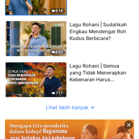
5:16
Lagu Rohani | Sudahkah
Engkau Mendengar Roh
Kudus Berbicara?
5:57
Lagu Rohani | Semua
yang Tidak Menerapkan
Kebenaran Harus
Dimusnahkan
7:11
Lihat lebih banyak