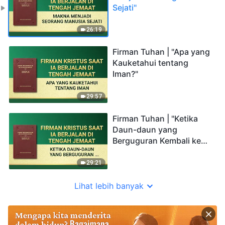
Sejati"
26:19
Firman Tuhan | "Apa yang
Kauketahui tentang
Iman?"
29:57
Firman Tuhan | "Ketika
Daun-daun yang
Berguguran Kembali ke
Akarnya, Engkau Akan
Menyesali Semua
29:21
Kejahatan yang Telah
Engkau Perbuat"
Lihat lebih banyak