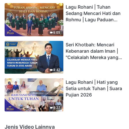
hidup yang kekal"?
Lagu Rohani | Tuhan
Sedang Mencari Hati dan
Rohmu | Lagu Paduan
Suara Gereja | Suara
Pujian 2026
6:05
Seri Khotbah: Mencari
Kebenaran dalam Iman |
"Celakalah Mereka yang
Hanya Menunggu Tuhan
Turun di Atas Awan"
8:42
Lagu Rohani | Hati yang
Setia untuk Tuhan | Suara
Pujian 2026
6:27
Jenis Video Lainnya