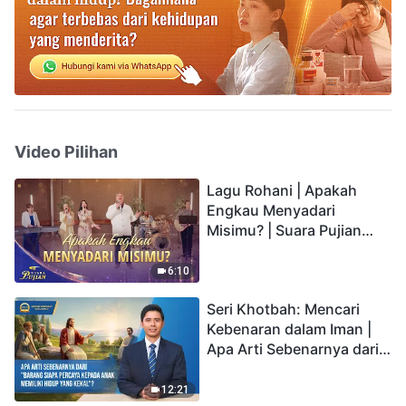
Video Pilihan
Lagu Rohani | Apakah
Engkau Menyadari
Misimu? | Suara Pujian
2026
6:10
Seri Khotbah: Mencari
Kebenaran dalam Iman |
Apa Arti Sebenarnya dari
"Barang siapa percaya
kepada Anak memiliki
12:21