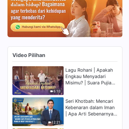
27:07
Keburukanku
Kesaksian Rohani, Ep. 366:
Keegoisan Itu Keji
43:25
Kesaksian Rohani, Ep. 362:
Bagaimana Aku Menjadi
Video Pilihan
Pemimpin Palsu
36:58
Lagu Rohani | Apakah
Kesaksian Rohani, Ep. 363:
Engkau Menyadari
Memahami Apa Artinya
Misimu? | Suara Pujian
Menjadi Orang Baik
29:34
2026
6:10
Seri Khotbah: Mencari
Kesaksian Rohani, Ep. 364:
Melepaskan diri dari Penjara
Kebenaran dalam Iman
Keluargaku
| Apa Arti Sebenarnya
32:14
dari "Barang siapa
12:21
percaya kepada Anak