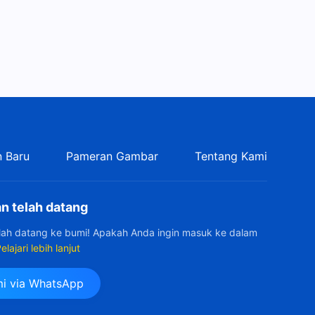
Kesaksian Rohani, Ep. 355:
Apa yang Uang dan Status
Pernah Lakukan Kepadaku?
36:14
Kesaksian Rohani, Ep. 351:
Prosesku Melepaskan
Pekerjaan yang Mapan
40:41
Kesaksian Rohani, Ep. 352:
Aku Tidak Lagi Menghina
 Baru
Pameran Gambar
Tentang Kami
Rekanku
29:16
n telah datang
Kesaksian Rohani, Ep. 348:
Mengapa Aku Menolak
elah datang ke bumi! Apakah Anda ingin masuk ke dalam
Bekerja Sama Dengan Orang
elajari lebih lanjut
25:56
Lain?
Kesaksian Rohani, Ep. 349: Di
i via WhatsApp
Persimpangan Jalan