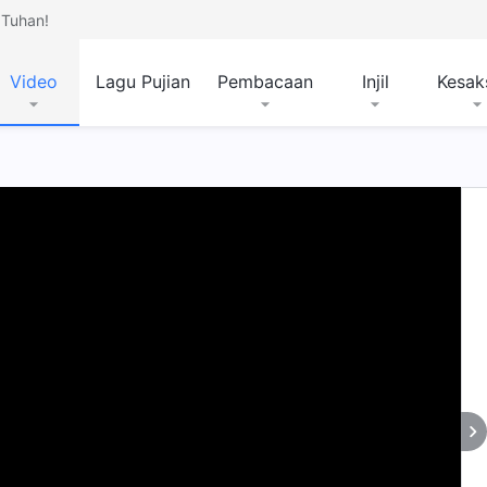
Tuhan!
Video
Lagu Pujian
Pembacaan
Injil
Kesak