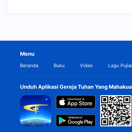
Menu
Beranda
Buku
Video
Lagu Pujia
Unduh Aplikasi Gereja Tuhan Yang Mahakua