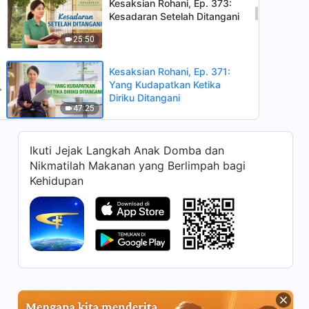
Kesaksian Rohani, Ep. 373:
Kesadaran Setelah Ditangani
25:50
Kesaksian Rohani, Ep. 371:
Yang Kudapatkan Ketika
Diriku Ditangani
47:25
Kesaksian Rohani, Ep. 369:
Ikuti Jejak Langkah Anak Domba dan
Pengalaman Tak Terlupakan
Nikmatilah Makanan yang Berlimpah bagi
dalam Membagikan Injil
55:04
Kehidupan
Kesaksian Rohani, Ep. 368:
Alasanku Tak Berani
Mengawasi Pekerjaan
31:34
Kesaksian Rohani, Ep. 367:
Menegur Orang dengan
Angkuh Menyingkapkan