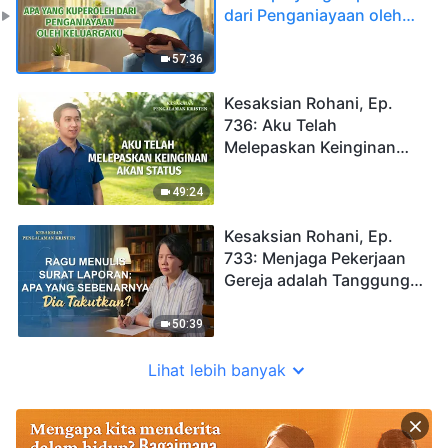
dari Penganiayaan oleh
Keluargaku
57:36
Kesaksian Rohani, Ep.
736: Aku Telah
Melepaskan Keinginan
akan Status
49:24
Kesaksian Rohani, Ep.
733: Menjaga Pekerjaan
Gereja adalah Tanggung
Jawabku
50:39
Lihat lebih banyak