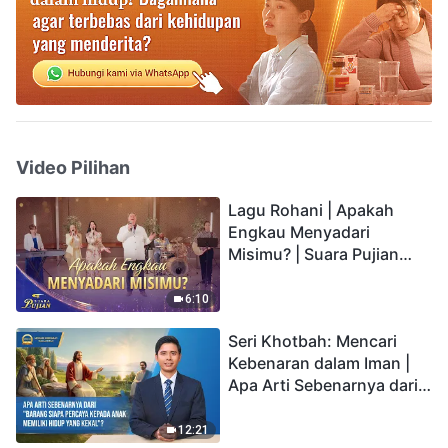
Video Pilihan
Lagu Rohani | Apakah
Engkau Menyadari
Misimu? | Suara Pujian
2026
6:10
Seri Khotbah: Mencari
Kebenaran dalam Iman |
Apa Arti Sebenarnya dari
"Barang siapa percaya
kepada Anak memiliki
12:21