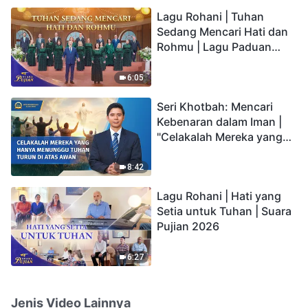
hidup yang kekal"?
Lagu Rohani | Tuhan
Sedang Mencari Hati dan
Rohmu | Lagu Paduan
Suara Gereja | Suara
Pujian 2026
6:05
Seri Khotbah: Mencari
Kebenaran dalam Iman |
"Celakalah Mereka yang
Hanya Menunggu Tuhan
Turun di Atas Awan"
8:42
Lagu Rohani | Hati yang
Setia untuk Tuhan | Suara
Pujian 2026
6:27
Jenis Video Lainnya