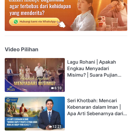
Video Pilihan
Lagu Rohani | Apakah
Engkau Menyadari
Misimu? | Suara Pujian
2026
6:10
Seri Khotbah: Mencari
Kebenaran dalam Iman |
Apa Arti Sebenarnya dari
"Barang siapa percaya
kepada Anak memiliki
12:21