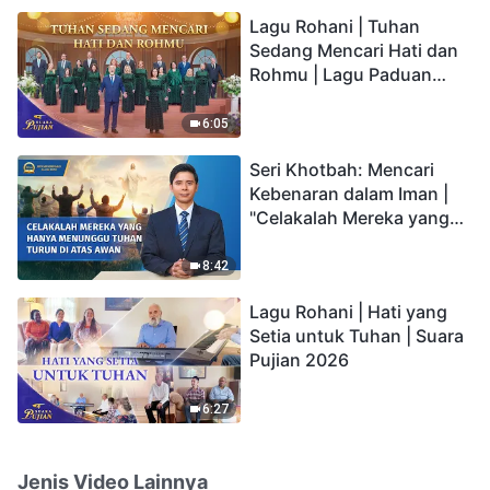
hidup yang kekal"?
Lagu Rohani | Tuhan
Sedang Mencari Hati dan
Rohmu | Lagu Paduan
Suara Gereja | Suara
Pujian 2026
6:05
Seri Khotbah: Mencari
Kebenaran dalam Iman |
"Celakalah Mereka yang
Hanya Menunggu Tuhan
Turun di Atas Awan"
8:42
Lagu Rohani | Hati yang
Setia untuk Tuhan | Suara
Pujian 2026
6:27
Jenis Video Lainnya