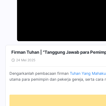
Firman Tuhan | "Tanggung Jawab para Pemimpi
24 Mei 2025
Dengarkanlah pembacaan firman
Tuhan Yang Mahaku
utama para pemimpin dan pekerja gereja, serta cara