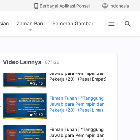
Firman Tuhan | "Tanggung
Berbagai Aplikasi Ponsel
Indonesia
Jawab para Pemimpin dan
Pekerja (20)" (Pasal Dua)
33:39
sian
Zaman Baru
Pameran Gambar
Firman Tuhan | "Tanggung
Jawab para Pemimpin dan
Pekerja (20)" (Pasal Tiga)
1:00:32
Video Lainnya
87
/
126
Firman Tuhan | "Tanggung
Jawab para Pemimpin dan
Pekerja (20)" (Pasal Empat)
35:46
Firman Tuhan | "Tanggung
Jawab para Pemimpin dan
Pekerja (20)" (Pasal Lima)
40:30
Firman Tuhan | "Tanggung
Jawab para Pemimpin dan