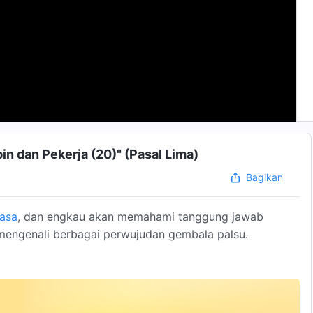
n dan Pekerja (20)" (Pasal Lima)
Bagikan
asa
, dan engkau akan memahami tanggung jawab
 mengenali berbagai perwujudan gembala palsu.