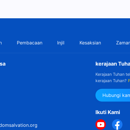
n
Pembacaan
Injil
Kesaksian
Zaman
sa
kerajaan Tuha
Kerajaan Tuhan t
kerajaan Tuhan?
P
Hubungi kam
Ikuti Kami
domsalvation.org