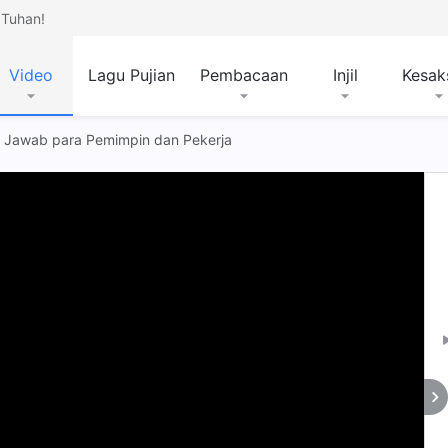
Tuhan!
Video
Lagu Pujian
Pembacaan
Injil
Kesak
g Jawab para Pemimpin dan Pekerja