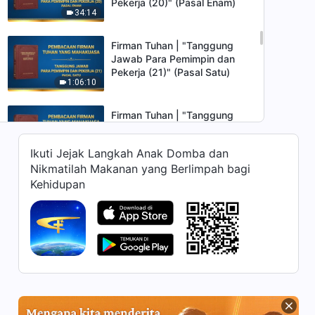
Pekerja (20)" (Pasal Enam)
34:14
Firman Tuhan | "Tanggung
Jawab Para Pemimpin dan
Pekerja (21)" (Pasal Satu)
1:06:10
Firman Tuhan | "Tanggung
Jawab Para Pemimpin dan
Pekerja (21)" (Pasal Dua)
Ikuti Jejak Langkah Anak Domba dan
1:07:16
Nikmatilah Makanan yang Berlimpah bagi
Kehidupan
Firman Tuhan | "Tanggung
Jawab para Pemimpin dan
Pekerja (21)" (Pasal Tiga)
1:12:39
Firman Tuhan | "Tanggung
Jawab Para Pemimpin dan
Pekerja (21)" (Pasal Empat)
52:12