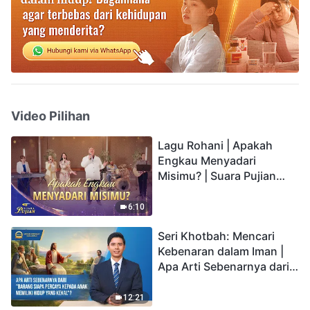
Video Pilihan
Lagu Rohani | Apakah
Engkau Menyadari
Misimu? | Suara Pujian
2026
6:10
Seri Khotbah: Mencari
Kebenaran dalam Iman |
Apa Arti Sebenarnya dari
"Barang siapa percaya
kepada Anak memiliki
12:21