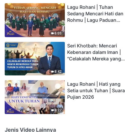
hidup yang kekal"?
Lagu Rohani | Tuhan
Sedang Mencari Hati dan
Rohmu | Lagu Paduan
Suara Gereja | Suara
Pujian 2026
6:05
Seri Khotbah: Mencari
Kebenaran dalam Iman |
"Celakalah Mereka yang
Hanya Menunggu Tuhan
Turun di Atas Awan"
8:42
Lagu Rohani | Hati yang
Setia untuk Tuhan | Suara
Pujian 2026
6:27
Jenis Video Lainnya