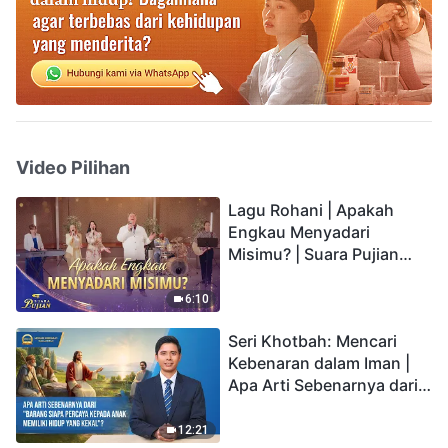
Video Pilihan
Lagu Rohani | Apakah
Engkau Menyadari
Misimu? | Suara Pujian
2026
6:10
Seri Khotbah: Mencari
Kebenaran dalam Iman |
Apa Arti Sebenarnya dari
"Barang siapa percaya
kepada Anak memiliki
12:21