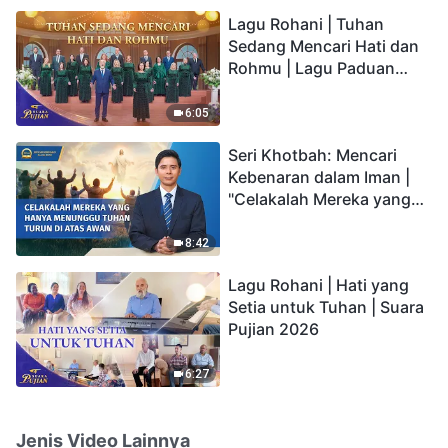
hidup yang kekal"?
Lagu Rohani | Tuhan
Sedang Mencari Hati dan
Rohmu | Lagu Paduan
Suara Gereja | Suara
Pujian 2026
6:05
Seri Khotbah: Mencari
Kebenaran dalam Iman |
"Celakalah Mereka yang
Hanya Menunggu Tuhan
Turun di Atas Awan"
8:42
Lagu Rohani | Hati yang
Setia untuk Tuhan | Suara
Pujian 2026
6:27
Jenis Video Lainnya