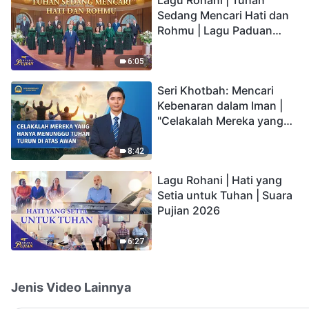
Sedang Mencari Hati dan
Rohmu | Lagu Paduan
Suara Gereja | Suara
Pujian 2026
6:05
Seri Khotbah: Mencari
Kebenaran dalam Iman |
"Celakalah Mereka yang
Hanya Menunggu Tuhan
Turun di Atas Awan"
8:42
Lagu Rohani | Hati yang
Setia untuk Tuhan | Suara
Pujian 2026
6:27
Jenis Video Lainnya