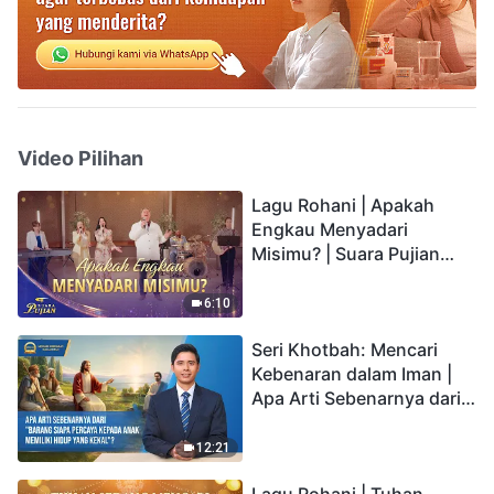
Video Pilihan
Lagu Rohani | Apakah
Engkau Menyadari
Misimu? | Suara Pujian
2026
6:10
Seri Khotbah: Mencari
Kebenaran dalam Iman |
Apa Arti Sebenarnya dari
"Barang siapa percaya
kepada Anak memiliki
12:21
hidup yang kekal"?
Lagu Rohani | Tuhan