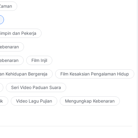
 Zaman
impin dan Pekerja
Kebenaran
Kebenaran
Film Injil
an Kehidupan Bergereja
Film Kesaksian Pengalaman Hidup
Seri Video Paduan Suara
ik
Video Lagu Pujian
Mengungkap Kebenaran