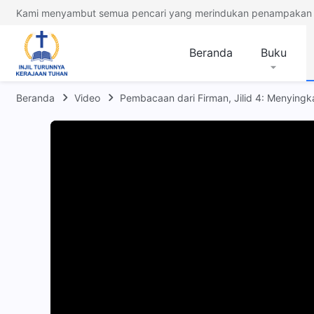
Kami menyambut semua pencari yang merindukan penampakan 
Beranda
Buku
Beranda
Video
Pembacaan dari Firman, Jilid 4: Menyingk