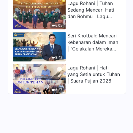
Tiga: Bagaimana Nuh dan
Lagu Rohani | Tuhan
memiliki hidup yang
Abraham Menaati Firman
Sedang Mencari Hati
kekal"?
51:16
Tuhan dan Tunduk kepada-
dan Rohmu | Lagu
Nya (Bagian Dua)" (Pasal
Paduan Suara Gereja |
Dua)
Firman Tuhan | "Lampiran
6:05
Suara Pujian 2026
Tiga: Bagaimana Nuh dan
Seri Khotbah: Mencari
Abraham Menaati Firman
45:13
Tuhan dan Tunduk kepada-
Kebenaran dalam Iman
Nya (Bagian Dua)" (Pasal
| "Celakalah Mereka
Tiga)
yang Hanya Menunggu
8:42
Tuhan Turun di Atas
Lagu Rohani | Hati
Awan"
yang Setia untuk Tuhan
| Suara Pujian 2026
6:27