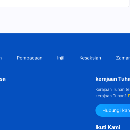
n
Pembacaan
Injil
Kesaksian
Zaman
sa
kerajaan Tuha
Kerajaan Tuhan t
kerajaan Tuhan?
P
Hubungi kam
Ikuti Kami