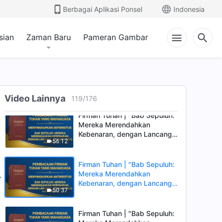
Mengabaikan Pengaturan
Berbagai Aplikasi Ponsel
Indonesia
Rumah Tuhan (Bagian Dua)"
Firman Tuhan | "Bab Sepuluh:
(Pasal Tiga)
Mereka Merendahkan
Kebenaran, dengan Lancang
sian
Zaman Baru
Pameran Gambar
51:27
Melanggar Prinsip, dan
Mengabaikan Pengaturan
Rumah Tuhan (Bagian Tiga)"
Firman Tuhan | "Bab Sepuluh:
(Pasal Satu)
Mereka Merendahkan
Kebenaran, dengan Lancang
46:09
Melanggar Prinsip, dan
Video Lainnya
119
/
176
Mengabaikan Pengaturan
Rumah Tuhan (Bagian Tiga)"
Firman Tuhan | "Bab Sepuluh:
(Pasal Dua)
Mereka Merendahkan
Kebenaran, dengan Lancang
56:12
Melanggar Prinsip, dan
Mengabaikan Pengaturan
Rumah Tuhan (Bagian Tiga)"
Firman Tuhan | "Bab Sepuluh:
(Pasal Tiga)
Mereka Merendahkan
Kebenaran, dengan Lancang
50:37
Melanggar Prinsip, dan
Mengabaikan Pengaturan
Rumah Tuhan (Bagian Tiga)"
Firman Tuhan | "Bab Sepuluh:
(Pasal Empat)