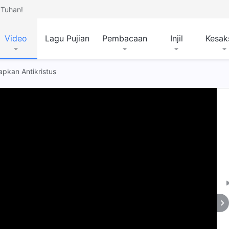
Tuhan!
Video
Lagu Pujian
Pembacaan
Injil
Kesak
apkan Antikristus