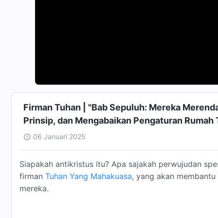
Firman Tuhan | "Bab Sepuluh: Mereka Meren
Prinsip, dan Mengabaikan Pengaturan Rumah T
06 Januari 2025
Siapakah antikristus itu? Apa sajakah perwujudan spe
firman
Tuhan Yang Mahakuasa
, yang akan membantu 
mereka.