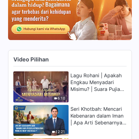
Nya (Bagian Satu)" (Pasal
Satu)
Firman Tuhan | "Lampiran
Dua: Bagaimana Nuh dan
Abraham Menaati Firman
57:54
Tuhan dan Tunduk kepada-
Nya (Bagian Satu)" (Pasal
Dua)
Firman Tuhan | "Lampiran
Dua: Bagaimana Nuh dan
Abraham Menaati Firman
47:13
Tuhan dan Tunduk kepada-
Video Pilihan
Nya (Bagian Satu)" (Pasal
Tiga)
Firman Tuhan | "Lampiran
Lagu Rohani | Apakah
Dua: Bagaimana Nuh dan
Engkau Menyadari
Abraham Menaati Firman
46:51
Misimu? | Suara Pujian
Tuhan dan Tunduk kepada-
Nya (Bagian Satu)" (Pasal
2026
6:10
Empat)
Firman Tuhan | "Lampiran
Tiga: Bagaimana Nuh dan
Seri Khotbah: Mencari
Abraham Menaati Firman
Kebenaran dalam Iman
1:00:03
Tuhan dan Tunduk kepada-
| Apa Arti Sebenarnya
Nya (Bagian Dua)" (Pasal
dari "Barang siapa
Satu)
12:21
Firman Tuhan | "Lampiran
percaya kepada Anak