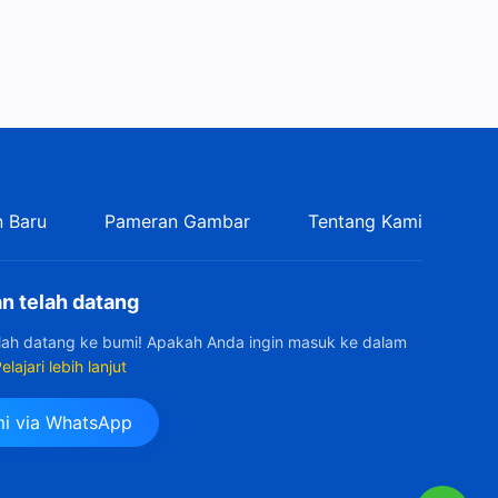
 Baru
Pameran Gambar
Tentang Kami
n telah datang
elah datang ke bumi! Apakah Anda ingin masuk ke dalam
elajari lebih lanjut
i via WhatsApp