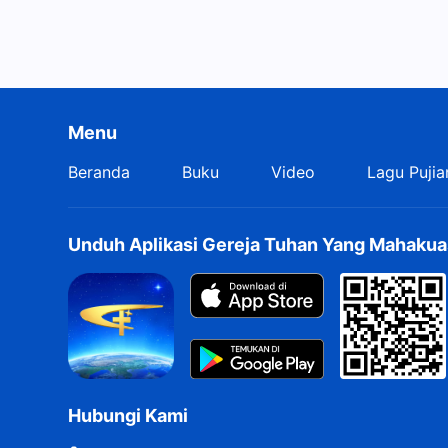
Menu
Beranda
Buku
Video
Lagu Pujia
Unduh Aplikasi Gereja Tuhan Yang Mahakua
Hubungi Kami