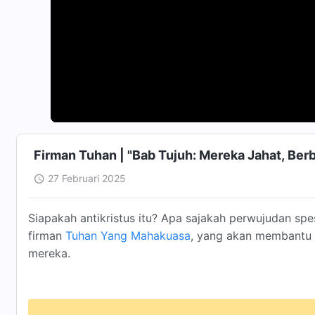
Firman Tuhan | "Bab Tujuh: Mereka Jahat, Berba
27 Februari 2025
Siapakah antikristus itu? Apa sajakah perwujudan spe
firman
Tuhan Yang Mahakuasa
, yang akan membantu 
mereka.