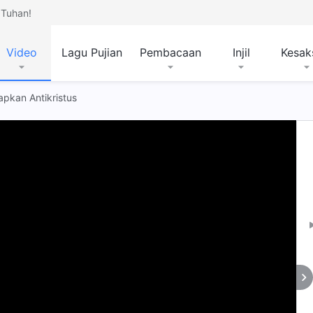
Tuhan!
Video
Lagu Pujian
Pembacaan
Injil
Kesak
apkan Antikristus