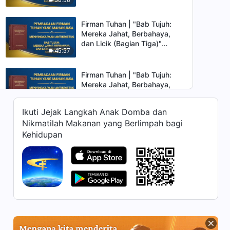
(Pasal Empat)
Firman Tuhan | "Bab Tujuh:
Mereka Jahat, Berbahaya,
dan Licik (Bagian Tiga)"
45:57
(Pasal Lima)
Firman Tuhan | "Bab Tujuh:
Mereka Jahat, Berbahaya,
dan Licik (Bagian Tiga)"
55:54
(Pasal Enam)
Ikuti Jejak Langkah Anak Domba dan
Nikmatilah Makanan yang Berlimpah bagi
Firman Tuhan | "Bab Tujuh:
Kehidupan
Mereka Jahat, Berbahaya,
dan Licik (Bagian Tiga)"
1:00:11
(Pasal Tujuh)
Firman Tuhan | "Bab Tujuh:
Mereka Jahat, Berbahaya,
dan Licik (Bagian Tiga)"
42:48
(Pasal Delapan)
Firman Tuhan | "Bab Delapan: