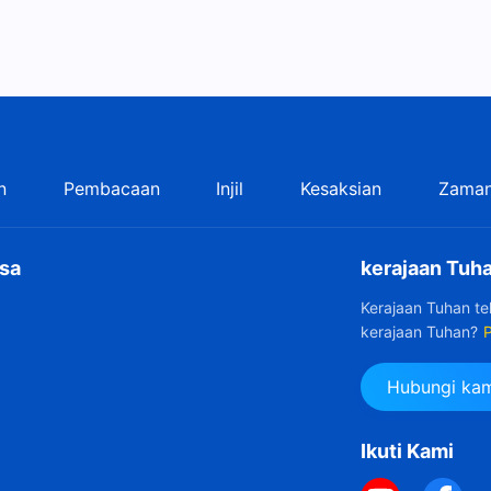
n
Pembacaan
Injil
Kesaksian
Zaman
sa
kerajaan Tuha
Kerajaan Tuhan t
kerajaan Tuhan?
P
Hubungi kam
Ikuti Kami