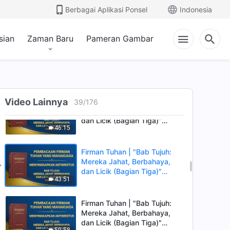
Mereka Jahat, Berbahaya,
Berbagai Aplikasi Ponsel
Indonesia
dan Licik (Bagian Dua)" (Pasal
1:11:00
Enam)
sian
Zaman Baru
Pameran Gambar
Firman Tuhan | "Bab Tujuh:
Mereka Jahat, Berbahaya,
dan Licik (Bagian Tiga)"
59:27
(Pasal Satu)
Firman Tuhan | "Bab Tujuh:
Video Lainnya
39
/
176
Mereka Jahat, Berbahaya,
dan Licik (Bagian Tiga)"
46:15
(Pasal Dua)
Firman Tuhan | "Bab Tujuh:
Mereka Jahat, Berbahaya,
dan Licik (Bagian Tiga)"
43:51
(Pasal Tiga)
Firman Tuhan | "Bab Tujuh:
Mereka Jahat, Berbahaya,
dan Licik (Bagian Tiga)"
50:58