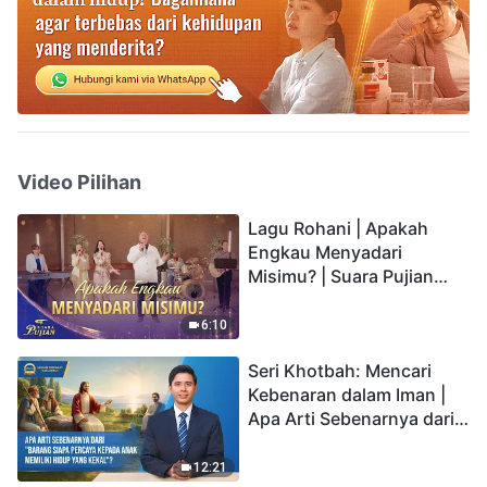
Video Pilihan
Lagu Rohani | Apakah
Engkau Menyadari
Misimu? | Suara Pujian
2026
6:10
Seri Khotbah: Mencari
Kebenaran dalam Iman |
Apa Arti Sebenarnya dari
"Barang siapa percaya
kepada Anak memiliki
12:21