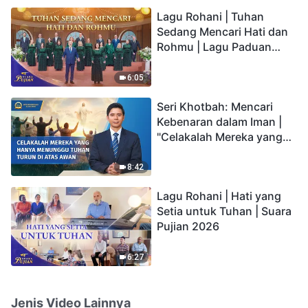
hidup yang kekal"?
Lagu Rohani | Tuhan
Sedang Mencari Hati dan
Rohmu | Lagu Paduan
Suara Gereja | Suara
Pujian 2026
6:05
Seri Khotbah: Mencari
Kebenaran dalam Iman |
"Celakalah Mereka yang
Hanya Menunggu Tuhan
Turun di Atas Awan"
8:42
Lagu Rohani | Hati yang
Setia untuk Tuhan | Suara
Pujian 2026
6:27
Jenis Video Lainnya