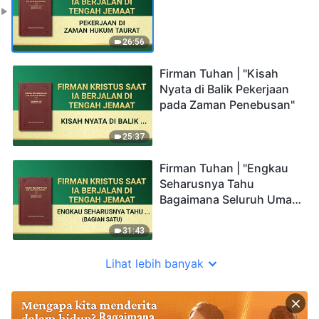
26:56
Firman Tuhan | "Kisah
Nyata di Balik Pekerjaan
pada Zaman Penebusan"
25:37
Firman Tuhan | "Engkau
Seharusnya Tahu
Bagaimana Seluruh Umat
Manusia Telah
Berkembang Hingga Hari
31:43
Ini" (Bagian Satu)
Lihat lebih banyak