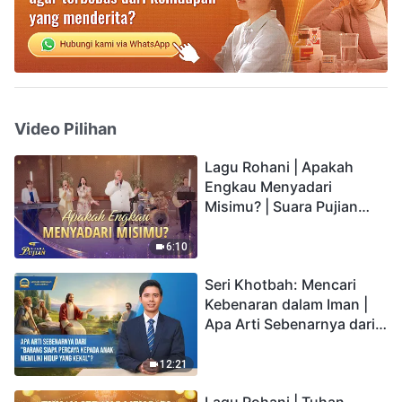
Video Pilihan
Lagu Rohani | Apakah
Engkau Menyadari
Misimu? | Suara Pujian
2026
6:10
Seri Khotbah: Mencari
Kebenaran dalam Iman |
Apa Arti Sebenarnya dari
"Barang siapa percaya
kepada Anak memiliki
12:21
hidup yang kekal"?
Lagu Rohani | Tuhan