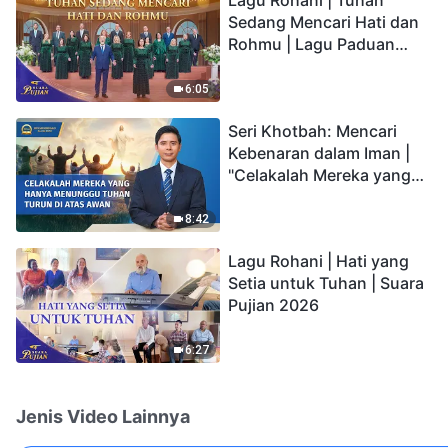
Sedang Mencari Hati dan
Rohmu | Lagu Paduan
Suara Gereja | Suara
Pujian 2026
6:05
Seri Khotbah: Mencari
Kebenaran dalam Iman |
"Celakalah Mereka yang
Hanya Menunggu Tuhan
Turun di Atas Awan"
8:42
Lagu Rohani | Hati yang
Setia untuk Tuhan | Suara
Pujian 2026
6:27
Jenis Video Lainnya