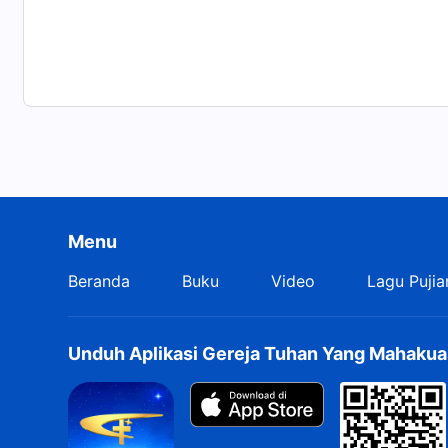
Menu
Beranda
Buku
Video
Lagu Pujia
Unduh Aplikasi Gereja Tuhan Yang Mahakua