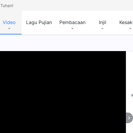
Tuhan!
Video
Lagu Pujian
Pembacaan
Injil
Kesak