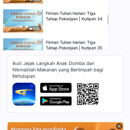
Firman Tuhan Harian: Tiga
Tahap Pekerjaan | Kutipan 34
4:40
Firman Tuhan Harian: Tiga
Tahap Pekerjaan | Kutipan 35
9:41
Ikuti Jejak Langkah Anak Domba dan
Nikmatilah Makanan yang Berlimpah bagi
Firman Tuhan Harian: Tiga
Kehidupan
Tahap Pekerjaan | Kutipan 36
9:36
Firman Tuhan Harian: Tiga
Tahap Pekerjaan | Kutipan 37
8:40
Firman Tuhan Harian: Tiga