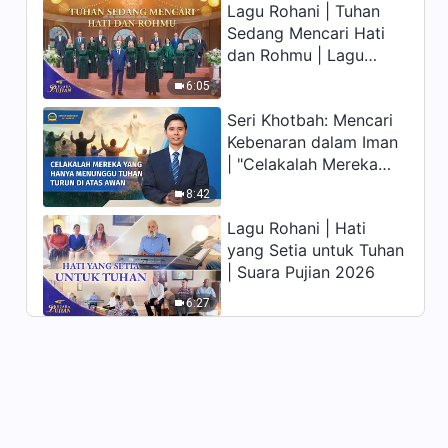
Lagu Rohani | Tuhan
memiliki hidup yang
Sedang Mencari Hati
kekal"?
Firman Tuhan Harian: Tiga
dan Rohmu | Lagu
Tahap Pekerjaan | Kutipan 43
Paduan Suara Gereja |
6:05
Suara Pujian 2026
10:43
Seri Khotbah: Mencari
Kebenaran dalam Iman
Firman Tuhan Harian: Tiga
| "Celakalah Mereka
Tahap Pekerjaan | Kutipan 44
yang Hanya Menunggu
8:42
9:41
Tuhan Turun di Atas
Lagu Rohani | Hati
Awan"
Firman Tuhan Harian: Tiga
yang Setia untuk Tuhan
Tahap Pekerjaan | Kutipan 45
| Suara Pujian 2026
6:20
6:27