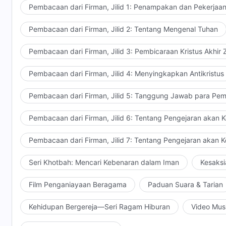
waktu itu, sebagian perbuatan Tuhan dinyatakan, teta
Pembacaan dari Firman, Jilid 1: Penampakan dan Pekerjaa
ada yang dapat membuat pengetahuannya sempurna, T
Pembacaan dari Firman, Jilid 2: Tentang Mengenal Tuhan
Karunia, manusia sekali lagi melihat sebagian perbu
keajaiban, menyembuhkan orang sakit dan mengusir set
Pembacaan dari Firman, Jilid 3: Pembicaraan Kristus Akhir
menampakkan diri dalam daging ke hadapan manusia. 
ini. Manusia hanya mengenal Tuhan sebanyak yang dit
Pembacaan dari Firman, Jilid 4: Menyingkapkan Antikristus
menunjukkan perkara lain lagi kepada manusia, samp
Oleh karena itu, Tuhan terus bekerja agar pengenal
Pembacaan dari Firman, Jilid 5: Tanggung Jawab para Pem
supaya manusia dapat secara bertahap mengenal hak
Pembacaan dari Firman, Jilid 6: Tentang Pengejaran akan 
menyempurnakan manusia. Tabiat engkau yang rusak 
agamawi engkau digantikan dengan kenyataan Tuhan.
Pembacaan dari Firman, Jilid 7: Tentang Pengejaran akan 
datang untuk menggenapi perkataan-Nya, "Firman itu 
dan Firman itu tampak dalam daging." Apabila engka
Seri Khotbah: Mencari Kebenaran dalam Iman
Kesaksi
perkara ini, engkau tidak dapat berdiri teguh. Pada 
menyelesaikan tahap pekerjaan Firman yang tampak da
Film Penganiayaan Beragama
Paduan Suara & Tarian
rencana pengelolaan Tuhan. Oleh karena itu, pengen
Kehidupan Bergereja—Seri Ragam Hiburan
Video Mus
bekerja, Tuhan tidak mengizinkan manusia membatasi
akhir zaman, pengenalan manusia tentang-Nya tidak