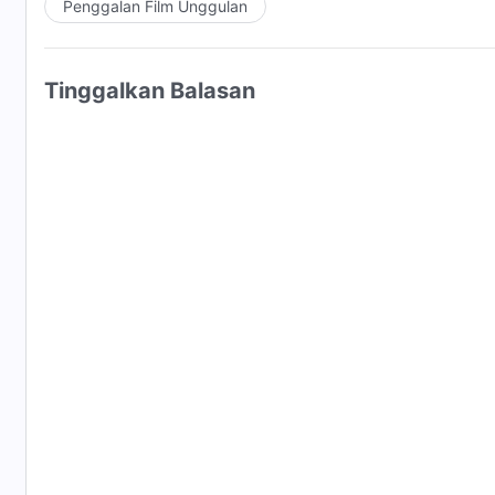
Penggalan Film Unggulan
bahwa Tuhan dapat disalibkan dan dapat menghancur
kematian dan menampakkan diri kepada Petrus. ... 
perkataan Tuhan dapat menyelesaikan segala sesuatu
Tinggalkan Balasan
mengalami perkataan Tuhan, engkau dapat berbicara
pekerjaan Tuhan yang engkau alami, semakin menyelur
engkau akan berhenti membatasi Tuhan dalam konse
pekerjaan-Nya, dan tak ada cara lain yang tepat unt