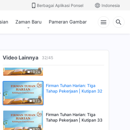
Berbagai Aplikasi Ponsel
Indonesia
sian
Zaman Baru
Pameran Gambar
Firman Tuhan Harian: Tiga
Video Lainnya
32
/
45
Tahap Pekerjaan | Kutipan 31
10:24
Firman Tuhan Harian: Tiga
Tahap Pekerjaan | Kutipan 32
8:13
Firman Tuhan Harian: Tiga
Tahap Pekerjaan | Kutipan 33
8:30