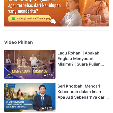
Video Pilihan
Lagu Rohani | Apakah
Engkau Menyadari
Misimu? | Suara Pujian
2026
6:10
Seri Khotbah: Mencari
Kebenaran dalam Iman |
Apa Arti Sebenarnya dari
"Barang siapa percaya
kepada Anak memiliki
12:21