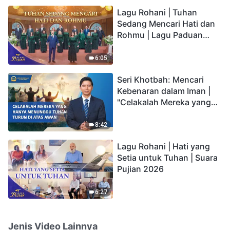
hidup yang kekal"?
Lagu Rohani | Tuhan
Sedang Mencari Hati dan
Rohmu | Lagu Paduan
Suara Gereja | Suara
Pujian 2026
6:05
Seri Khotbah: Mencari
Kebenaran dalam Iman |
"Celakalah Mereka yang
Hanya Menunggu Tuhan
Turun di Atas Awan"
8:42
Lagu Rohani | Hati yang
Setia untuk Tuhan | Suara
Pujian 2026
6:27
Jenis Video Lainnya