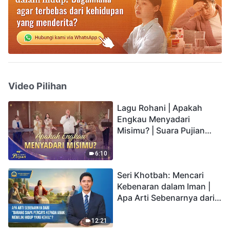
Video Pilihan
Lagu Rohani | Apakah
Engkau Menyadari
Misimu? | Suara Pujian
2026
6:10
Seri Khotbah: Mencari
Kebenaran dalam Iman |
Apa Arti Sebenarnya dari
"Barang siapa percaya
kepada Anak memiliki
12:21