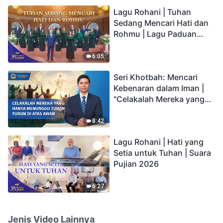
hidup yang kekal"?
Lagu Rohani | Tuhan
Sedang Mencari Hati dan
Rohmu | Lagu Paduan
Suara Gereja | Suara
Pujian 2026
6:05
Seri Khotbah: Mencari
Kebenaran dalam Iman |
"Celakalah Mereka yang
Hanya Menunggu Tuhan
Turun di Atas Awan"
8:42
Lagu Rohani | Hati yang
Setia untuk Tuhan | Suara
Pujian 2026
6:27
Jenis Video Lainnya