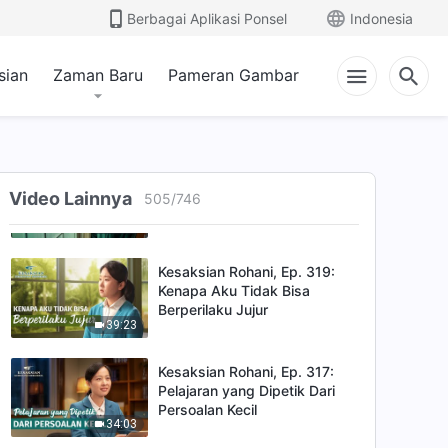
Berbagai Aplikasi Ponsel
Indonesia
34:33
Kesaksian Rohani, Ep. 323:
sian
Zaman Baru
Pameran Gambar
Mengapa Aku Begitu
Congkak
38:56
Kesaksian Rohani, Ep. 320:
Hari-hariku dalam Penahanan
Video Lainnya
505
/
746
38:13
Kesaksian Rohani, Ep. 319:
Kenapa Aku Tidak Bisa
Berperilaku Jujur
39:23
Kesaksian Rohani, Ep. 317:
Pelajaran yang Dipetik Dari
Persoalan Kecil
34:03