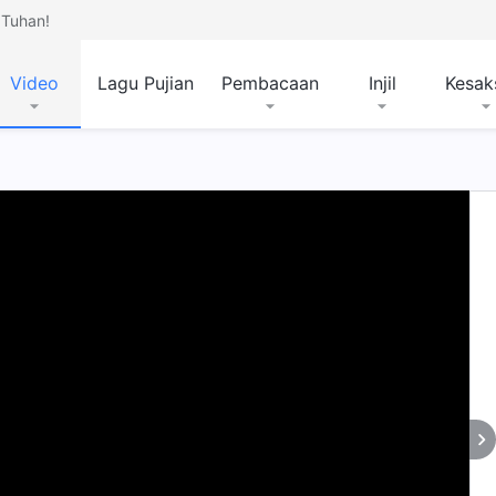
Tuhan!
Video
Lagu Pujian
Pembacaan
Injil
Kesak