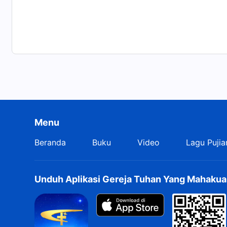
Menu
Beranda
Buku
Video
Lagu Pujia
Unduh Aplikasi Gereja Tuhan Yang Mahakua