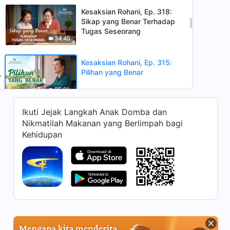
Kesaksian Rohani, Ep. 318:
Sikap yang Benar Terhadap
Tugas Seseorang
34:45
Kesaksian Rohani, Ep. 315:
Pilihan yang Benar
25:21
Ikuti Jejak Langkah Anak Domba dan
Kesaksian Rohani, Ep. 316:
Nikmatilah Makanan yang Berlimpah bagi
Pelajaran yang Dipetik Dari
Kegagalan dan Kemunduran
Kehidupan
44:59
Kesaksian Rohani, Ep. 312:
Jangan Biarkan Iri Hati
Menguasaimu
33:08
Kesaksian Rohani, Ep. 314:
Keuntungan yang Diperoleh