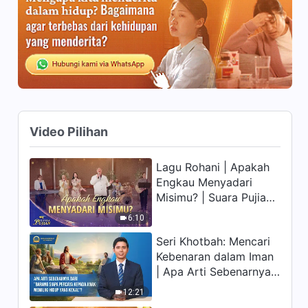
Melalui Kesulitan
31:51
Kesaksian Rohani, Ep. 313:
Yang Ada di Balik Mencoba
Menjadi Orisinal
43:49
Kesaksian Rohani, Ep. 310:
Video Pilihan
Bagaimana Menerima
Pengawasan Membantuku
30:29
Lagu Rohani | Apakah
Engkau Menyadari
Kesaksian Rohani, Ep. 311:
Misimu? | Suara Pujian
Kearifan dari Firman Tuhan
2026
Tidak Mungkin Gagal
6:10
30:26
Seri Khotbah: Mencari
Kesaksian Rohani, Ep. 308:
Kebenaran dalam Iman
Apa Penyebab Keadaan
| Apa Arti Sebenarnya
Negatif
dari "Barang siapa
31:53
12:21
percaya kepada Anak