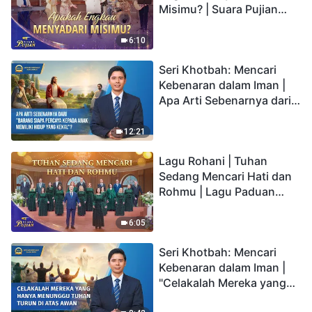
Misimu? | Suara Pujian
2026
6:10
Seri Khotbah: Mencari
Kebenaran dalam Iman |
Apa Arti Sebenarnya dari
"Barang siapa percaya
kepada Anak memiliki
12:21
hidup yang kekal"?
Lagu Rohani | Tuhan
Sedang Mencari Hati dan
Rohmu | Lagu Paduan
Suara Gereja | Suara
Pujian 2026
6:05
Seri Khotbah: Mencari
Kebenaran dalam Iman |
"Celakalah Mereka yang
Hanya Menunggu Tuhan