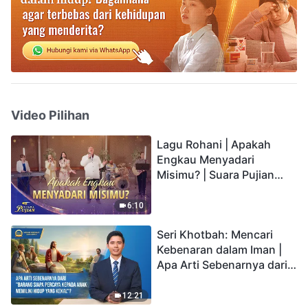
Video Pilihan
Lagu Rohani | Apakah
Engkau Menyadari
Misimu? | Suara Pujian
2026
6:10
Seri Khotbah: Mencari
Kebenaran dalam Iman |
Apa Arti Sebenarnya dari
"Barang siapa percaya
kepada Anak memiliki
12:21