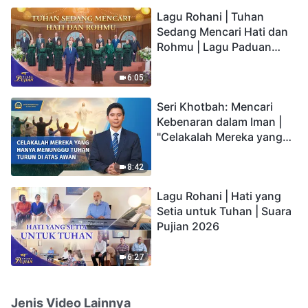
hidup yang kekal"?
Lagu Rohani | Tuhan
Sedang Mencari Hati dan
Rohmu | Lagu Paduan
Suara Gereja | Suara
Pujian 2026
6:05
Seri Khotbah: Mencari
Kebenaran dalam Iman |
"Celakalah Mereka yang
Hanya Menunggu Tuhan
Turun di Atas Awan"
8:42
Lagu Rohani | Hati yang
Setia untuk Tuhan | Suara
Pujian 2026
6:27
Jenis Video Lainnya