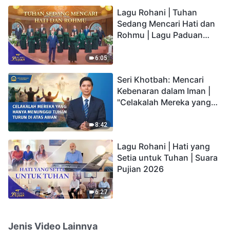
hidup yang kekal"?
Lagu Rohani | Tuhan
Sedang Mencari Hati dan
Rohmu | Lagu Paduan
Suara Gereja | Suara
Pujian 2026
6:05
Seri Khotbah: Mencari
Kebenaran dalam Iman |
"Celakalah Mereka yang
Hanya Menunggu Tuhan
Turun di Atas Awan"
8:42
Lagu Rohani | Hati yang
Setia untuk Tuhan | Suara
Pujian 2026
6:27
Jenis Video Lainnya