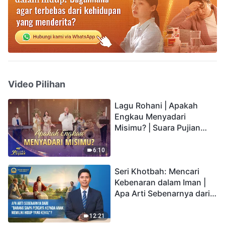
Video Pilihan
Lagu Rohani | Apakah
Engkau Menyadari
Misimu? | Suara Pujian
2026
6:10
Seri Khotbah: Mencari
Kebenaran dalam Iman |
Apa Arti Sebenarnya dari
"Barang siapa percaya
kepada Anak memiliki
12:21