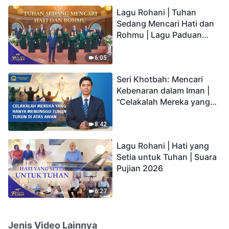
hidup yang kekal"?
Lagu Rohani | Tuhan
Sedang Mencari Hati dan
Rohmu | Lagu Paduan
Suara Gereja | Suara
Pujian 2026
6:05
Seri Khotbah: Mencari
Kebenaran dalam Iman |
"Celakalah Mereka yang
Hanya Menunggu Tuhan
Turun di Atas Awan"
8:42
Lagu Rohani | Hati yang
Setia untuk Tuhan | Suara
Pujian 2026
6:27
Jenis Video Lainnya