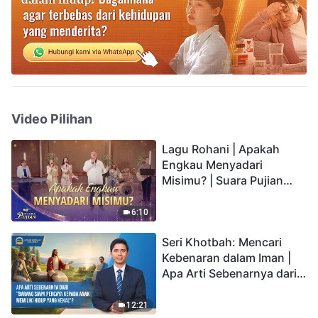
Video Pilihan
Lagu Rohani | Apakah
Engkau Menyadari
Misimu? | Suara Pujian
2026
6:10
Seri Khotbah: Mencari
Kebenaran dalam Iman |
Apa Arti Sebenarnya dari
"Barang siapa percaya
kepada Anak memiliki
12:21