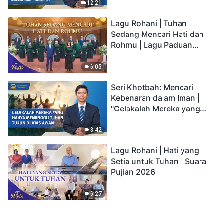
kepada Anak memiliki
12:21
hidup yang kekal"?
Lagu Rohani | Tuhan
Sedang Mencari Hati dan
Rohmu | Lagu Paduan
Suara Gereja | Suara
Pujian 2026
6:05
Seri Khotbah: Mencari
Kebenaran dalam Iman |
"Celakalah Mereka yang
Hanya Menunggu Tuhan
Turun di Atas Awan"
8:42
Lagu Rohani | Hati yang
Setia untuk Tuhan | Suara
Pujian 2026
6:27