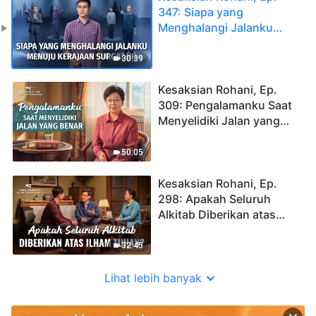
347: Siapa yang
Menghalangi Jalanku
Menuju Kerajaan Surga?
(II)
30:39
Kesaksian Rohani, Ep.
309: Pengalamanku Saat
Menyelidiki Jalan yang
Benar
50:05
Kesaksian Rohani, Ep.
298: Apakah Seluruh
Alkitab Diberikan atas
ilham Tuhan?
32:45
Lihat lebih banyak