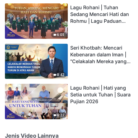
hidup yang kekal"?
Lagu Rohani | Tuhan
Sedang Mencari Hati dan
Rohmu | Lagu Paduan
Suara Gereja | Suara
Pujian 2026
6:05
Seri Khotbah: Mencari
Kebenaran dalam Iman |
"Celakalah Mereka yang
Hanya Menunggu Tuhan
Turun di Atas Awan"
8:42
Lagu Rohani | Hati yang
Setia untuk Tuhan | Suara
Pujian 2026
6:27
Jenis Video Lainnya