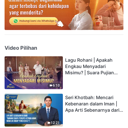
Video Pilihan
Lagu Rohani | Apakah
Engkau Menyadari
Misimu? | Suara Pujian
2026
6:10
Seri Khotbah: Mencari
Kebenaran dalam Iman |
Apa Arti Sebenarnya dari
"Barang siapa percaya
kepada Anak memiliki
12:21