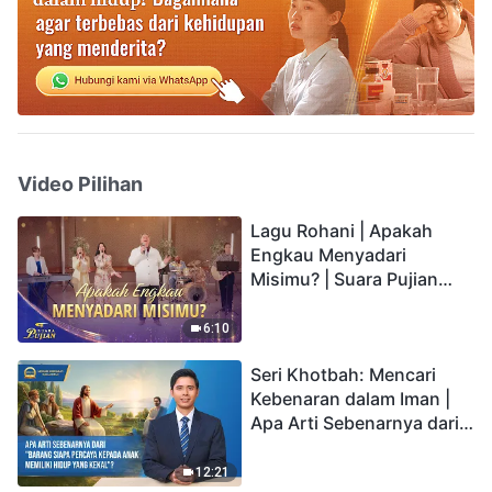
Video Pilihan
Lagu Rohani | Apakah
Engkau Menyadari
Misimu? | Suara Pujian
2026
6:10
Seri Khotbah: Mencari
Kebenaran dalam Iman |
Apa Arti Sebenarnya dari
"Barang siapa percaya
kepada Anak memiliki
12:21