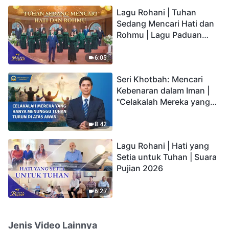
hidup yang kekal"?
Lagu Rohani | Tuhan
Sedang Mencari Hati dan
Rohmu | Lagu Paduan
Suara Gereja | Suara
Pujian 2026
6:05
Seri Khotbah: Mencari
Kebenaran dalam Iman |
"Celakalah Mereka yang
Hanya Menunggu Tuhan
Turun di Atas Awan"
8:42
Lagu Rohani | Hati yang
Setia untuk Tuhan | Suara
Pujian 2026
6:27
Jenis Video Lainnya