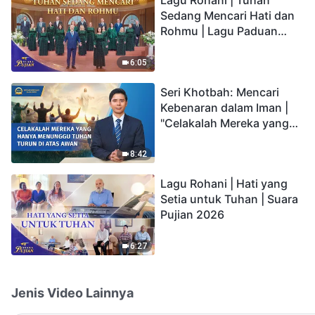
Sedang Mencari Hati dan
Rohmu | Lagu Paduan
Suara Gereja | Suara
Pujian 2026
6:05
Seri Khotbah: Mencari
Kebenaran dalam Iman |
"Celakalah Mereka yang
Hanya Menunggu Tuhan
Turun di Atas Awan"
8:42
Lagu Rohani | Hati yang
Setia untuk Tuhan | Suara
Pujian 2026
6:27
Jenis Video Lainnya