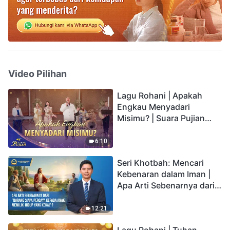
Video Pilihan
Lagu Rohani | Apakah
Engkau Menyadari
Misimu? | Suara Pujian
2026
6:10
Seri Khotbah: Mencari
Kebenaran dalam Iman |
Apa Arti Sebenarnya dari
"Barang siapa percaya
kepada Anak memiliki
12:21
hidup yang kekal"?
Lagu Rohani | Tuhan