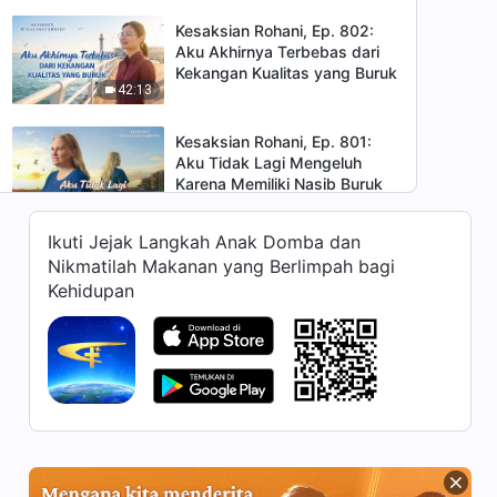
Kesaksian Rohani, Ep. 802:
Aku Akhirnya Terbebas dari
Kekangan Kualitas yang Buruk
42:13
Kesaksian Rohani, Ep. 801:
Aku Tidak Lagi Mengeluh
Karena Memiliki Nasib Buruk
1:00:14
Ikuti Jejak Langkah Anak Domba dan
Kesaksian Rohani, Ep. 800:
Nikmatilah Makanan yang Berlimpah bagi
Aku Tidak Lagi Mengejar
Kehidupan
Uang, Ketenaran, dan
42:13
Keuntungan
Kesaksian Rohani, Ep. 799:
Tidak Ada Perbedaan Status
di Antara Tugas-Tugas yang
42:10
Berbeda
Kesaksian Rohani, Ep. 798:
Pelajaran yang Kupetik