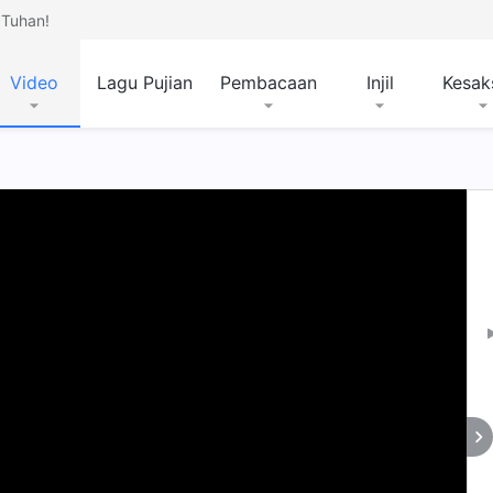
Tuhan!
Video
Lagu Pujian
Pembacaan
Injil
Kesak