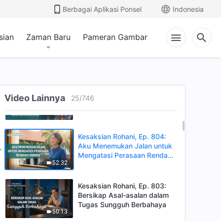
Berkat Dihancurkan
Berbagai Aplikasi Ponsel
Indonesia
43:25
sian
Zaman Baru
Pameran Gambar
Kesaksian Rohani, Ep. 807:
Aku Menyakiti Diriku Sendiri
dengan Menutupi Diri dan
40:26
Tipu Muslihat
Kesaksian Rohani, Ep. 805:
Aku Tidak Lagi Merasa
Video Lainnya
25
/
746
Rendah Diri
44:06
Kesaksian Rohani, Ep. 804:
Aku Menemukan Jalan untuk
Mengatasi Perasaan Rendah
52:32
Diriku
Kesaksian Rohani, Ep. 803:
Bersikap Asal-asalan dalam
Tugas Sungguh Berbahaya
50:13