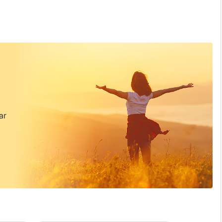
apan dan akhirnya keluar dari bayang-bayang perasaan
ar