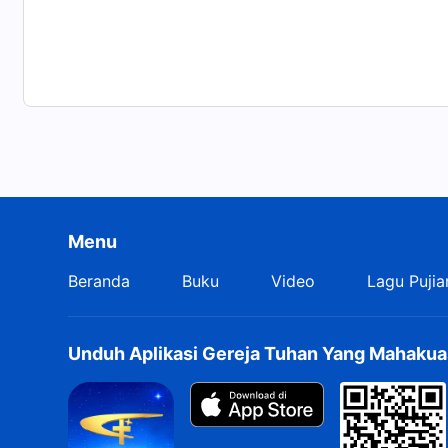
Menu
Beranda
Buku
Video
Lagu Pujia
Unduh Aplikasi Gereja Tuhan Yang Mahakua