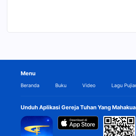
Menu
Beranda
Buku
Video
Lagu Pujia
Unduh Aplikasi Gereja Tuhan Yang Mahakua