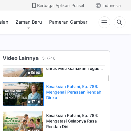
Caraku Mengatasi Emosiku
Berbagai Aplikasi Ponsel
Indonesia
yang Tertekan
49:14
sian
Zaman Baru
Pameran Gambar
Kesaksian Rohani, Ep. 785:
Pelajaran yang Kupetik dari
Penugasan Ulang dalam
42:02
Tugasku
Kesaksian Rohani, Ep. 787:
Video Lainnya
51
/
746
Mengatasi Keberengsekan
untuk Melaksanakan Tugas
50:08
dengan Baik
Kesaksian Rohani, Ep. 786:
Mengenali Perasaan Rendah
Diriku
47:16
Kesaksian Rohani, Ep. 784:
Mengatasi Gelapnya Rasa
Rendah Diri
43:56