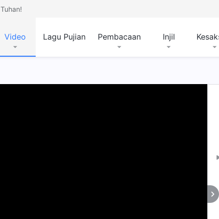
Tuhan!
Video
Lagu Pujian
Pembacaan
Injil
Kesak