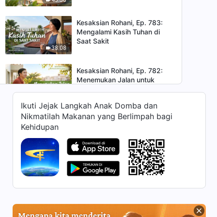
Kesaksian Rohani, Ep. 783:
Mengalami Kasih Tuhan di
Saat Sakit
38:08
Kesaksian Rohani, Ep. 782:
Menemukan Jalan untuk
Mengatasi Watak Congkakku
31:45
Ikuti Jejak Langkah Anak Domba dan
Nikmatilah Makanan yang Berlimpah bagi
Kesaksian Rohani, Ep. 20: Aku
Kehidupan
Tidak Lagi Mengkhawatirkan
atau Mencemaskan Penyakit
38:57
Kesaksian Rohani, Ep. 565:
Mengapa Aku Enggan
Membina Orang Lain
38:16
Kesaksian Rohani, Ep. 546: