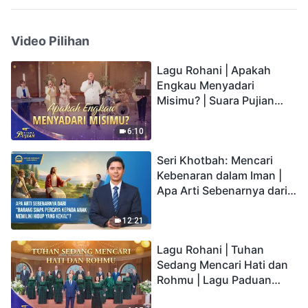
Video Pilihan
Lagu Rohani | Apakah
Engkau Menyadari
Misimu? | Suara Pujian
2026
6:10
Seri Khotbah: Mencari
Kebenaran dalam Iman |
Apa Arti Sebenarnya dari
"Barang siapa percaya
kepada Anak memiliki
12:21
hidup yang kekal"?
Lagu Rohani | Tuhan
Sedang Mencari Hati dan
Rohmu | Lagu Paduan
Suara Gereja | Suara