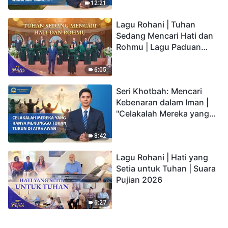
kepada Anak memiliki
12:21
hidup yang kekal"?
Lagu Rohani | Tuhan
Sedang Mencari Hati dan
Rohmu | Lagu Paduan
Suara Gereja | Suara
Pujian 2026
6:05
Seri Khotbah: Mencari
Kebenaran dalam Iman |
"Celakalah Mereka yang
Hanya Menunggu Tuhan
Turun di Atas Awan"
8:42
Lagu Rohani | Hati yang
Setia untuk Tuhan | Suara
Pujian 2026
6:27