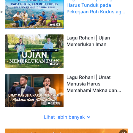
Harus Tunduk pada
Pekerjaan Roh Kudus agar
Bisa Mengikuti Sampai
Akhir
6:03
Lagu Rohani | Ujian
Memerlukan Iman
4:41
Lagu Rohani | Umat
Manusia Harus
Memahami Makna dan
Nilai Hidup
10:08
Lihat lebih banyak