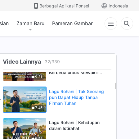
Berbagai Aplikasi Ponsel
Indonesia
sian
Zaman Baru
Pameran Gambar
Lagu Rohani | Tuhan
Video Lainnya
32
/
339
Menggunakan Nama yang
Berbeda untuk Mewakili
9:21
Zaman yang Berbeda
Lagu Rohani | Tak Seorang
pun Dapat Hidup Tanpa
Firman Tuhan
7:45
Lagu Rohani | Kehidupan
dalam Istirahat
6:44