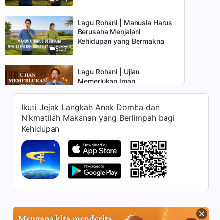
Lagu Rohani | Manusia Harus
Berusaha Menjalani
Kehidupan yang Bermakna
8:07
Lagu Rohani | Ujian
Memerlukan Iman
5:39
Ikuti Jejak Langkah Anak Domba dan
Nikmatilah Makanan yang Berlimpah bagi
Lagu Rohani | Makhluk
Kehidupan
Ciptaan Seharusnya Tunduk
pada Otoritas Tuhan
5:40
Lagu Rohani | Penghakiman di
Akhir Zaman adalah Pekerjaan
untuk Mengakhiri Zaman
8:19
Lagu Rohani | Betapa Banyak