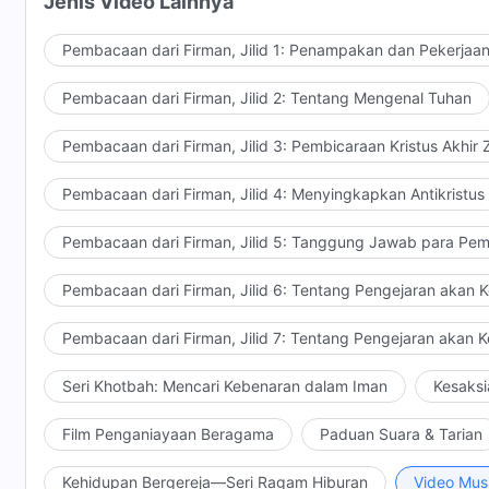
Jenis Video Lainnya
Tuhan. Saat firman Tuhan benar-benar menyingkapka
dan menggunakan kuasa-Nya; seperti inilah cara Tuha
Pembacaan dari Firman, Jilid 1: Penampakan dan Pekerjaa
Tuhan 'tuk bekerja, dan tak seorang pun dapat hidup 
Pembacaan dari Firman, Jilid 2: Tentang Mengenal Tuhan
Pembacaan dari Firman, Jilid 3: Pembicaraan Kristus Akhir
Firman Tuhan akan tersebar di antara tak terhitung b
itulah, pekerjaan-Nya 'kan tersebar ke seluruh alam 
Pembacaan dari Firman, Jilid 4: Menyingkapkan Antikristus
Tuhan 'kan memperlihatkan otoritas dan kekuatannya. 
'kan digenapi dan terlaksana. Dengan cara ini, Tuhan
Pembacaan dari Firman, Jilid 5: Tanggung Jawab para Pem
Nya 'kan berkuasa di bumi.
Pembacaan dari Firman, Jilid 6: Tentang Pengejaran akan 
Dikutip dari Firman, Jilid 1, P
Pembacaan dari Firman, Jilid 7: Tentang Pengejaran akan 
Seri Khotbah: Mencari Kebenaran dalam Iman
Kesaksi
Film Penganiayaan Beragama
Paduan Suara & Tarian
Kehidupan Bergereja—Seri Ragam Hiburan
Video Mus