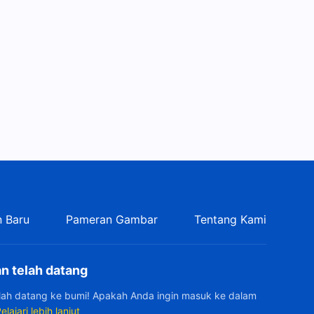
Lagu Rohani | Bagaimana
Menempuh Bagian Terakhir
Jalan dengan Baik
7:30
Lagu Rohani | Inkarnasi Tuhan
Sangatlah Penting Bagi
Engkau Semua
8:51
Lagu Rohani | Hanya dengan
Menerapkan Kebenaran,
Orang Dapat Memperoleh
5:48
Keselamatan dari Tuhan
 Baru
Pameran Gambar
Tentang Kami
Lagu Rohani | Engkau Harus
Memiliki Tekad dan
Keberanian untuk
n telah datang
6:50
Disempurnakan
elah datang ke bumi! Apakah Anda ingin masuk ke dalam
Lagu Rohani | Inkarnasi
elajari lebih lanjut