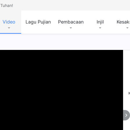
Tuhan!
Video
Lagu Pujian
Pembacaan
Injil
Kesak