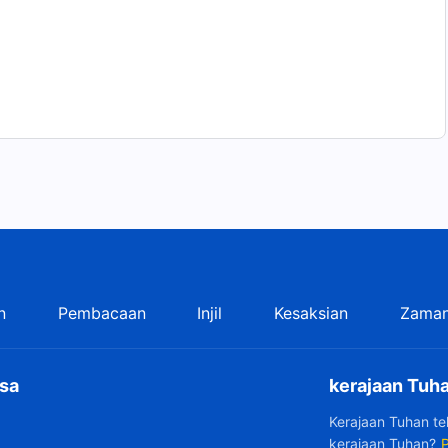
n
Pembacaan
Injil
Kesaksian
Zaman
sa
kerajaan Tuha
Kerajaan Tuhan t
kerajaan Tuhan?
P