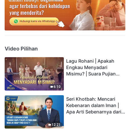
Video Pilihan
Lagu Rohani | Apakah
Engkau Menyadari
Misimu? | Suara Pujian
2026
6:10
Seri Khotbah: Mencari
Kebenaran dalam Iman |
Apa Arti Sebenarnya dari
"Barang siapa percaya
kepada Anak memiliki
12:21