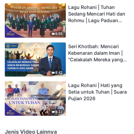
hidup yang kekal"?
Lagu Rohani | Tuhan
Sedang Mencari Hati dan
Rohmu | Lagu Paduan
Suara Gereja | Suara
Pujian 2026
6:05
Seri Khotbah: Mencari
Kebenaran dalam Iman |
"Celakalah Mereka yang
Hanya Menunggu Tuhan
Turun di Atas Awan"
8:42
Lagu Rohani | Hati yang
Setia untuk Tuhan | Suara
Pujian 2026
6:27
Jenis Video Lainnya