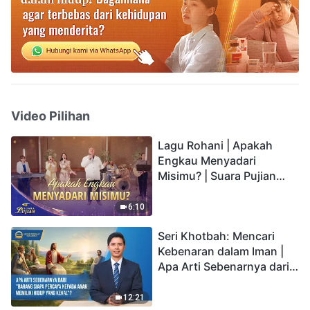
Video Pilihan
Lagu Rohani | Apakah
Engkau Menyadari
Misimu? | Suara Pujian
2026
6:10
Seri Khotbah: Mencari
Kebenaran dalam Iman |
Apa Arti Sebenarnya dari
"Barang siapa percaya
kepada Anak memiliki
12:21