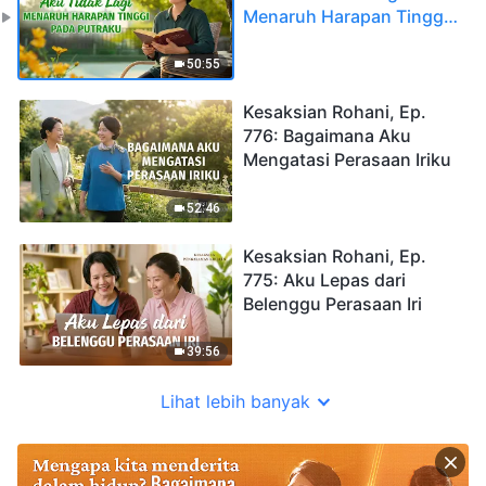
Menaruh Harapan Tinggi
pada Putraku
50:55
Kesaksian Rohani, Ep.
776: Bagaimana Aku
Mengatasi Perasaan Iriku
52:46
Kesaksian Rohani, Ep.
775: Aku Lepas dari
Belenggu Perasaan Iri
39:56
Lihat lebih banyak