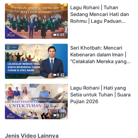
hidup yang kekal"?
Lagu Rohani | Tuhan
Sedang Mencari Hati dan
Rohmu | Lagu Paduan
Suara Gereja | Suara
Pujian 2026
6:05
Seri Khotbah: Mencari
Kebenaran dalam Iman |
"Celakalah Mereka yang
Hanya Menunggu Tuhan
Turun di Atas Awan"
8:42
Lagu Rohani | Hati yang
Setia untuk Tuhan | Suara
Pujian 2026
6:27
Jenis Video Lainnya