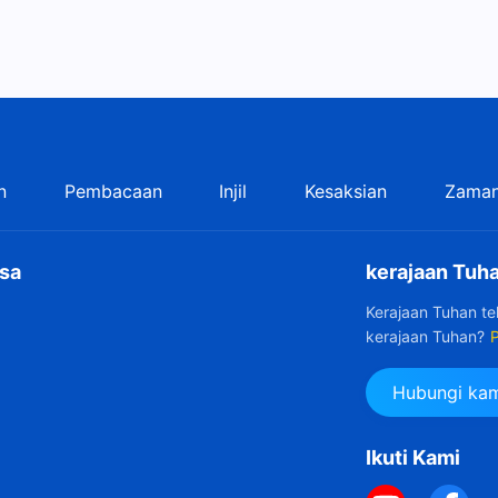
n
Pembacaan
Injil
Kesaksian
Zaman
sa
kerajaan Tuha
Kerajaan Tuhan t
kerajaan Tuhan?
P
Hubungi kam
Ikuti Kami