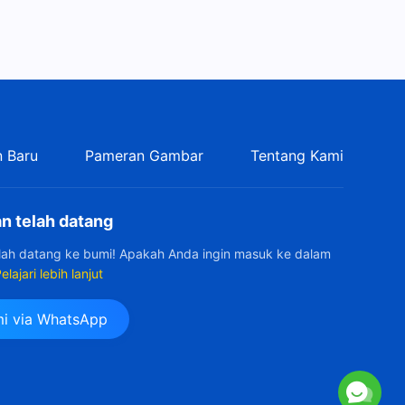
Kesaksian Rohani, Ep. 330:
Melaksanakan Tugasku
sekalipun Menghadapi
27:39
Bahaya
 Baru
Pameran Gambar
Tentang Kami
n telah datang
elah datang ke bumi! Apakah Anda ingin masuk ke dalam
elajari lebih lanjut
i via WhatsApp