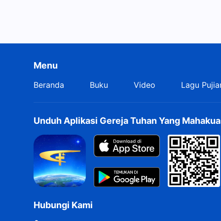
Menu
Beranda
Buku
Video
Lagu Pujia
Unduh Aplikasi Gereja Tuhan Yang Mahakua
Hubungi Kami