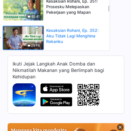
Kesaksian Rohani, Ep. 351:
Prosesku Melepaskan
Pekerjaan yang Mapan
40:41
Kesaksian Rohani, Ep. 352:
Aku Tidak Lagi Menghina
Rekanku
29:16
Kesaksian Rohani, Ep. 348:
Ikuti Jejak Langkah Anak Domba dan
Mengapa Aku Menolak
Nikmatilah Makanan yang Berlimpah bagi
Bekerja Sama Dengan Orang
25:56
Lain?
Kehidupan
Kesaksian Rohani, Ep. 349: Di
Persimpangan Jalan
40:38
Kesaksian Rohani, Ep. 345:
Bagaimana Aku Melewati
Interferensi Ayahku