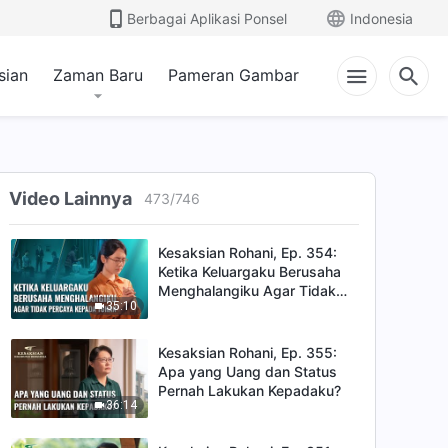
26:16
Berbagai Aplikasi Ponsel
Indonesia
Kesaksian Rohani, Ep. 357:
Saat Aku Mengalami Kesulitan
sian
Zaman Baru
Pameran Gambar
dalam Memberitakan Injil
40:08
Kesaksian Rohani, Ep. 353:
Ujian dari Lingkungan yang
Sulit
Video Lainnya
473
/
746
41:53
Kesaksian Rohani, Ep. 354:
Ketika Keluargaku Berusaha
Menghalangiku Agar Tidak
35:10
Percaya kepada Tuhan
Kesaksian Rohani, Ep. 355:
Apa yang Uang dan Status
Pernah Lakukan Kepadaku?
36:14