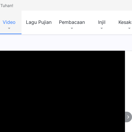
Tuhan!
Video
Lagu Pujian
Pembacaan
Injil
Kesak