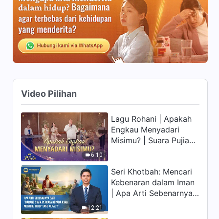
29:39
Kesaksian Rohani, Ep. 344:
Hanya Melihat Orang Melalui
Firman Tuhanlah Yang Tepat
25:15
Kesaksian Rohani, Ep. 343:
Kesulitan yang Dihadapi
Video Pilihan
Orang Percaya pada Masa
24:03
Tuanya
Lagu Rohani | Apakah
Kesaksian Rohani, Ep. 342:
Engkau Menyadari
Kisahku tentang Bekerja
Misimu? | Suara Pujian
Sama
50:33
2026
6:10
Seri Khotbah: Mencari
Kesaksian Rohani, Ep. 339:
Mengapa Aku Tidak Berani
Kebenaran dalam Iman
Membuka Diri
| Apa Arti Sebenarnya
25:17
dari "Barang siapa
12:21
percaya kepada Anak