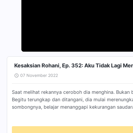
Kesaksian Rohani, Ep. 352: Aku Tidak Lagi M
07 November 2022
Saat melihat rekannya ceroboh dia menghina. Bukan 
Begitu terungkap dan ditangani, dia mulai merenung
sombongnya, belajar menanggapi kekurangan saudara