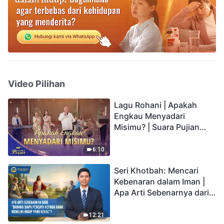
Video Pilihan
Lagu Rohani | Apakah
Engkau Menyadari
Misimu? | Suara Pujian
2026
6:10
Seri Khotbah: Mencari
Kebenaran dalam Iman |
Apa Arti Sebenarnya dari
"Barang siapa percaya
kepada Anak memiliki
12:21