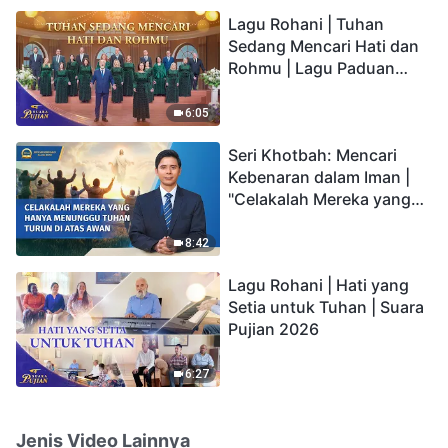
hidup yang kekal"?
Lagu Rohani | Tuhan
Sedang Mencari Hati dan
Rohmu | Lagu Paduan
Suara Gereja | Suara
Pujian 2026
6:05
Seri Khotbah: Mencari
Kebenaran dalam Iman |
"Celakalah Mereka yang
Hanya Menunggu Tuhan
Turun di Atas Awan"
8:42
Lagu Rohani | Hati yang
Setia untuk Tuhan | Suara
Pujian 2026
6:27
Jenis Video Lainnya