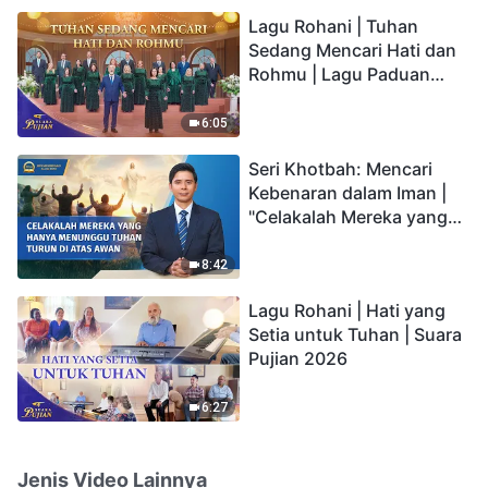
hidup yang kekal"?
Lagu Rohani | Tuhan
Sedang Mencari Hati dan
Rohmu | Lagu Paduan
Suara Gereja | Suara
Pujian 2026
6:05
Seri Khotbah: Mencari
Kebenaran dalam Iman |
"Celakalah Mereka yang
Hanya Menunggu Tuhan
Turun di Atas Awan"
8:42
Lagu Rohani | Hati yang
Setia untuk Tuhan | Suara
Pujian 2026
6:27
Jenis Video Lainnya