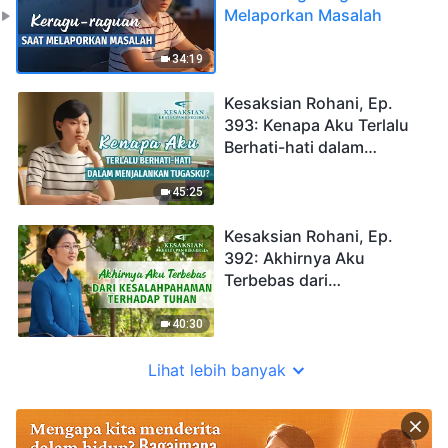
Melaporkan Masalah
34:19
Kesaksian Rohani, Ep.
393: Kenapa Aku Terlalu
Berhati-hati dalam
Menjalankan Tugasku?
45:25
Kesaksian Rohani, Ep.
392: Akhirnya Aku
Terbebas dari
Kesalahpahaman
terhadap Tuhan
40:30
Lihat lebih banyak