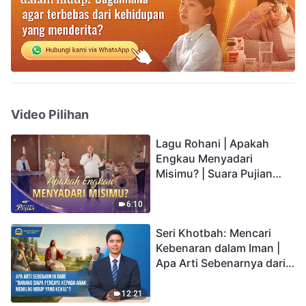
Video Pilihan
Lagu Rohani | Apakah
Engkau Menyadari
Misimu? | Suara Pujian
2026
6:10
Seri Khotbah: Mencari
Kebenaran dalam Iman |
Apa Arti Sebenarnya dari
"Barang siapa percaya
kepada Anak memiliki
12:21